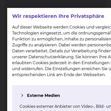
Wir respektieren Ihre Privatsphäre
Elektrophysiologie / Rhythmologie
Auf dieser Webseite werden Cookies und verglei
Technologien eingesetzt, um die ordnungsgemä
Funktion zu ermöglichen, Inhalte zu personalisie
Zugriffe zu analysieren. Dabei werden personen
Daten verarbeitet. Details zur Verarbeitung finden
unserer Datenschutzerklärung. Sie können Ihre 
erlaubten Cookies jederzeit in den Einstellunge
und widerrufen. Die Einstellungen erreichen Sie 
Fichtengrund 1, 38126 Braunschweig
entsprechenden Link am Ende der Webseiten.
Tel.:
+49 531 595 2093
Anmeldung / Ambulanz
Tel.:
+49 531 595 4800
Sekretariat Prof. Antz
Tel.:
+49 531 595 4666
Anrufbeantworter 0-24 Uhr
Fax: +49 531 595 2060
Externe Medien
Per E-Mail kontaktieren
Cookies externer Anbieter von Video-, Bild- u
mehr