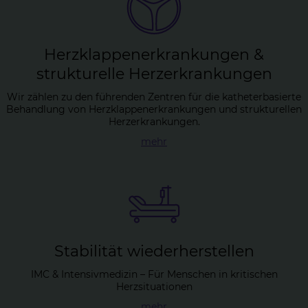
Herz­klap­pen­er­kran­kun­gen &
struk­tu­rel­le Herz­er­kran­kun­gen
Wir zählen zu den führenden Zentren für die katheterbasierte
Behandlung von Herzklappenerkrankungen und strukturellen
Herzerkrankungen.
mehr
Sta­bi­li­tät wie­der­her­stel­len
IMC & Intensivmedizin – Für Menschen in kritischen
Herzsituationen
mehr