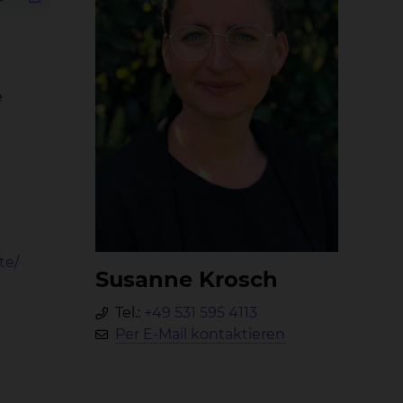
e
te/
Su­san­ne Krosch
Tel.:
+49 531 595 4113
Per E-Mail kontaktieren