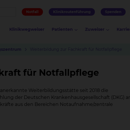
Notfall
Klinikroutenführung
Spenden
Klinikwegweiser
Patienten
Zuweiser
Karrie
gs
zentrum
Weiterbildung zur Fachkraft für Notfallpflege
raft für Notfallpflege
nerkannte Weiterbildungsstätte seit 2018 die
ehlung der Deutschen Krankenhausgesellschaft (DKG) an
gekräfte aus den Bereichen Notaufnahme/zentrale