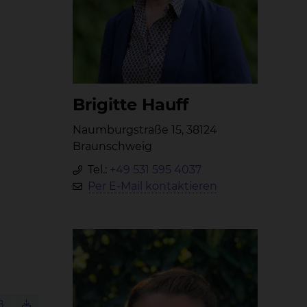
Bri­git­te Hauff
Naumburgstraße 15, 38124
Braunschweig
Tel.:
+49 531 595 4037
Per E-Mail kontaktieren
B