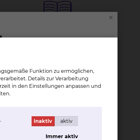
Bil­dungs- &
Ver­an­stal­tungs
zen­trum
Naumburgstraße 15, 38124
ungsgemäße Funktion zu ermöglichen,
Braunschweig
rarbeitet. Details zur Verarbeitung
mehr
rzeit in den Einstellungen anpassen und
ten.
.
inaktiv
aktiv
Immer aktiv