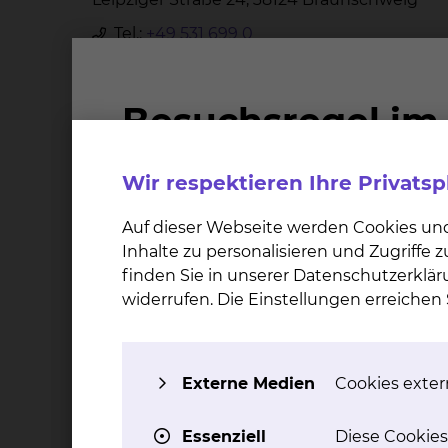
Tel.:
+49 531 699 0
Per E-Mail kontaktieren
https://www.heh-bs.de/
Helios Klinikum Salzgitter GmbH
Wir respektieren Ihre Privats
Kattowitzer Straße 191, 38226 Salzgitter
Auf dieser Webseite werden Cookies un
Tel.:
+49 5341 835 0
Inhalte zu personalisieren und Zugriffe
Fax: +49 5341 835 1515
finden Sie in unserer Datenschutzerklär
Per E-Mail kontaktieren
widerrufen. Die Einstellungen erreiche
https://www.helios-
gesundheit.de/kliniken/salzgitter/
Externe Medien
Cookies extern
Vinzenzkrankenhaus Hannover
Essenziell
Diese Cookies