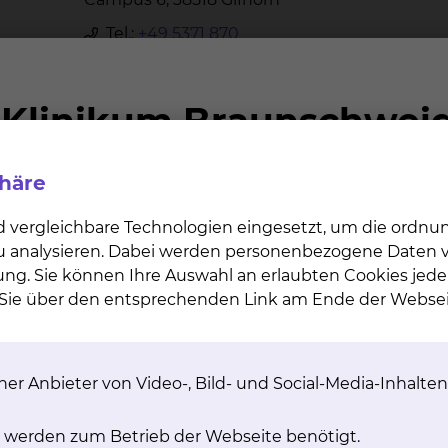
Tel.:
+49 5371 870
Fax: +49 5371 87 1126
https://www.helios-
gesundheit.de/kliniken/gifhorn/
St. Elisabeth Krankenhaus
phäre
Liebenhaller Straße 20, 38259 Salzgitter
d vergleichbare Technologien eingesetzt, um die ordn
Tel.:
+49 5341 8240
 zu analysieren. Dabei werden personenbezogene Daten ve
Fax: +49 5341 824320
ung. Sie können Ihre Auswahl an erlaubten Cookies jede
Per E-Mail kontaktieren
n Sie über den entsprechenden Link am Ende der Websei
https://www.st-elisabeth-sz.de/
er Anbieter von Video-, Bild- und Social-Media-Inhalten
Asklepios Klinik Schildautal
 werden zum Betrieb der Webseite benötigt.