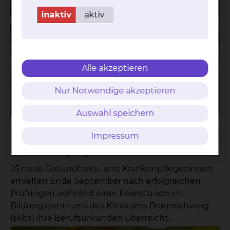
inaktiv
aktiv
Alle akzeptieren
Nur Notwendige akzeptieren
Auswahl speichern
25 Auszubildende legen erfolgreich
Teilen
Impressum
Staatsexamen zur/-m Gesundheits-
und Krankenpfleger:in ab
25 neue Gesundheits- und Krankenpfleger:innen
erhielten Ende September nach erfolgreichen
Prüfungen während einer Feierstunde im
Bildungszentrums des Klinikums Braunschweig
(skbs) ihre Berufsurkunden überreicht.