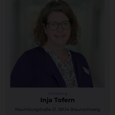
Schulleitung
In­ja To­fern
Naumburgstraße 21, 38124 Braunschweig