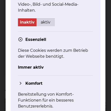
Empfohlener redaktioneller Inhalt
Video-, Bild- und Social-Media-
Inhalten.
An dieser Stelle sind externe Inhalte von
Amazon Cloud-Speicher
plaziert. Zum
inaktiv
aktiv
Schutz Ihrer persönlichen Daten wird der
Inhalt erst angezeigt, wenn Sie in den
Cookie-Einstellungen die Option
Externe
Essenziell
Medien
akzeptieren.
Diese Cookies werden zum Betrieb
Cookie-Option
'Externe Medien'
der Webseite benötigt.
akzeptieren
Immer aktiv
Cookie-Einstellungen
Komfort
Aktuelles
Bereitstellung von Komfort-
Funktionen für ein besseres
Benutzererlebnis.