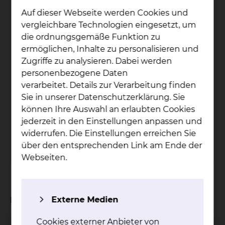
Auf dieser Webseite werden Cookies und
Empfohlener redaktioneller Inhalt
vergleichbare Technologien eingesetzt, um
die ordnungsgemäße Funktion zu
An dieser Stelle sind externe Inhalte von
ermöglichen, Inhalte zu personalisieren und
Amazon Cloud-Speicher
plaziert. Zum
Zugriffe zu analysieren. Dabei werden
Schutz Ihrer persönlichen Daten wird der
personenbezogene Daten
Inhalt erst angezeigt, wenn Sie in den
verarbeitet. Details zur Verarbeitung finden
Cookie-Einstellungen die Option
Externe
Sie in unserer Datenschutzerklärung. Sie
Medien
akzeptieren.
können Ihre Auswahl an erlaubten Cookies
Cookie-Option
'Externe Medien'
jederzeit in den Einstellungen anpassen und
akzeptieren
widerrufen. Die Einstellungen erreichen Sie
Cookie-Einstellungen
über den entsprechenden Link am Ende der
Webseiten.
Externe Medien
Lernen in der Praxis - unsere Schülerstation
Cookies externer Anbieter von