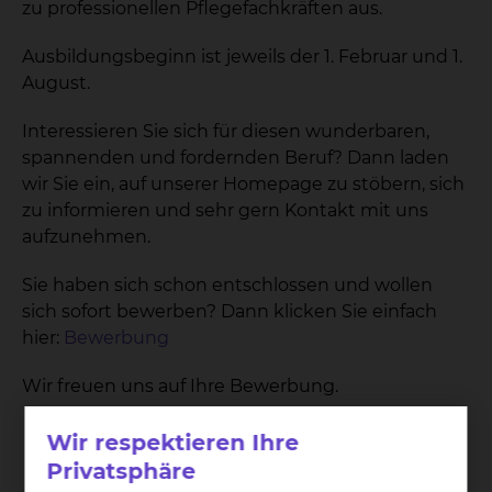
zu professionellen Pflegefachkräften aus.
Ausbildungsbeginn ist jeweils der 1. Februar und 1.
August.
Interessieren Sie sich für diesen wunderbaren,
spannenden und fordernden Beruf? Dann laden
wir Sie ein, auf unserer Homepage zu stöbern, sich
zu informieren und sehr gern Kontakt mit uns
aufzunehmen.
Sie haben sich schon entschlossen und wollen
sich sofort bewerben? Dann klicken Sie einfach
hier:
Bewerbung
Wir freuen uns auf Ihre Bewerbung.
Wir respektieren Ihre
Privatsphäre