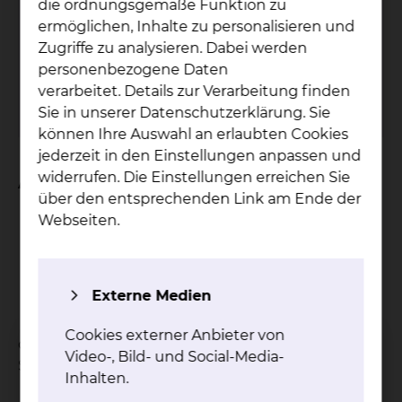
Pa­ti­en­ten­bü­che­rei
die ordnungsgemäße Funktion zu
ermöglichen, Inhalte zu personalisieren und
Der Service der Patientenbücherei wird nur
Zugriffe zu analysieren. Dabei werden
am Standort Salzdahlumer Straße
personenbezogene Daten
angeboten.
verarbeitet. Details zur Verarbeitung finden
mehr
Sie in unserer Datenschutzerklärung. Sie
können Ihre Auswahl an erlaubten Cookies
jederzeit in den Einstellungen anpassen und
widerrufen. Die Einstellungen erreichen Sie
An wen verleihen wir?
über den entsprechenden Link am Ende der
Webseiten.
Patientinnen und Patienten
Ärztinnen und Ärzte
das Pflegepersonal
Angestellte
Externe Medien
Mitarbeiterinnen und Mitarbeiter
Cookies externer Anbieter von
des Städtischen Klinikums am Standort
Video-, Bild- und Social-Media-
Salzdahlumer Straße.
Inhalten.