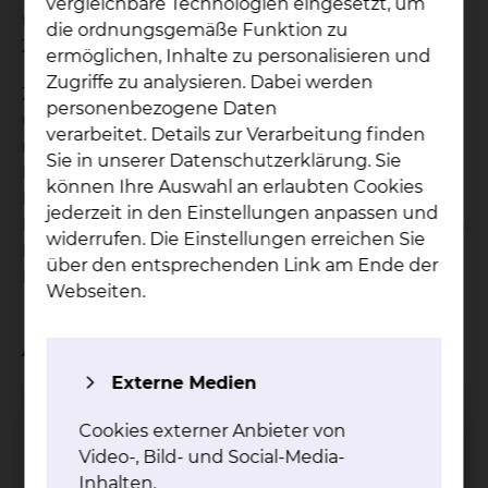
vergleichbare Technologien eingesetzt, um
unsere Patientenfürsprecherinnen gerne für Sie
die ordnungsgemäße Funktion zu
Zeit zu einem vertrauensvollen Gespräch.
ermöglichen, Inhalte zu personalisieren und
Zugriffe zu analysieren. Dabei werden
Zu den Aufgaben unserer ehrenamtlichen und
personenbezogene Daten
unabhängigen Patientenfürsprecherinnen gehört
verarbeitet. Details zur Verarbeitung finden
neben allgemeinen Auskünften zu einem
Sie in unserer Datenschutzerklärung. Sie
Krankenhausaufenthalt auch die
können Ihre Auswahl an erlaubten Cookies
Kontaktaufnahme zu Mitarbeiterinnen und
jederzeit in den Einstellungen anpassen und
Mitarbeitern in den betreffenden Bereichen, um in
widerrufen. Die Einstellungen erreichen Sie
Ihrem ausdrücklichen Auftrag angemessene
über den entsprechenden Link am Ende der
Lösungen für Ihre Belange zu finden.
Webseiten.
Ansprechpartner
Externe Medien
Christine Wolnik
Cookies externer Anbieter von
Video-, Bild- und Social-Media-
Inhalten.