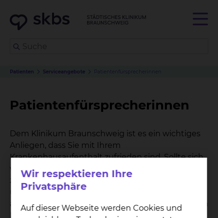
Patienten
Serviceangebote
Patientenfürsprecherinnen
Patientenfürsprecherinnen
Dem Klinikum Braunschweig ist es ein wichtiges
Anliegen, dass Sie mit Ihrem
Krankenhausaufenthalt zufrieden sind. Sollte sich
während Ihres Aufenthaltes dennoch ein Grund
Wir respektieren Ihre
zur Kritik ergeben, Sie einen Rat in der
Privatsphäre
ungewohnten Umgebung benötigen oder etwas
auf dem Herzen haben, das Sie mit einer neutralen
Auf dieser Webseite werden Cookies und
Person besprechen möchten, so nehmen sich