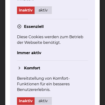
inaktiv
aktiv
Essenziell
Celler Straße 38, 38114 Braunschweig
Diese Cookies werden zum Betrieb
Tel.:
+49 531 595 2224
Anrufbeantworter in
der Webseite benötigt.
Abwesenheit
Per E-Mail kontaktieren
Immer aktiv
Komfort
Evelyne Christine Elise Feddersen
Bereitstellung von Komfort-
Funktionen für ein besseres
Benutzererlebnis.
inaktiv
aktiv