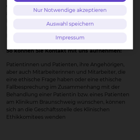
der Patienten und den Möglichkeiten der Medizin
Nur Notwendige akzeptieren
abwägen muss. In solch vielschichtigen
Problemsituationen ist eine Beratung des
Auswahl speichern
Klinischen Ethikkomitees oft hilfreich, um gute
Entscheidungen zu treffen.
Impressum
So können Sie Kontakt mit uns aufnehmen:
Patientinnen und Patienten, ihre Angehörigen,
aber auch Mitarbeiterinnen und Mitarbeiter, die
eine ethische Frage haben oder eine ethische
Fallbesprechung im Zusammenhang mit der
Behandlung einer Patientin bzw. eines Patienten
am Klinikum Braunschweig wünschen, können
sich an die Geschäftsstelle des Klinischen
Ethikkomitees wenden