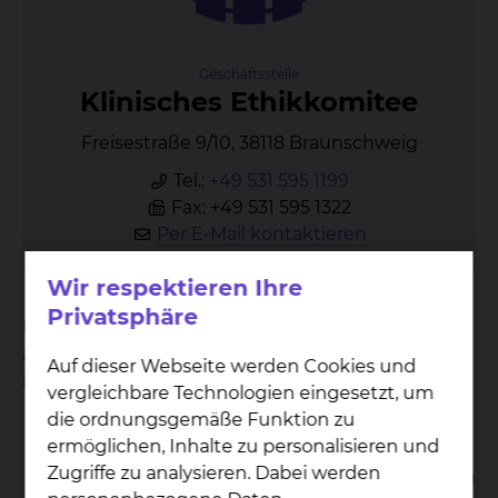
Geschäftsstelle
Kli­ni­sches Ethik­ko­mi­tee
Freisestraße 9/10, 38118 Braunschweig
Tel.:
+49 531 595 1199
Fax: +49 531 595 1322
Per E-Mail kontaktieren
Wir respektieren Ihre
Privatsphäre
Das Klinische Ethikkomitee (häufig als "KEK"
abgekürzt) beschäftigt sich mit ethischen Fragen
Auf dieser Webseite werden Cookies und
in Medizin und Pflege und hat folgende Aufgaben:
vergleichbare Technologien eingesetzt, um
die ordnungsgemäße Funktion zu
Moderation von Ethischen
ermöglichen, Inhalte zu personalisieren und
Fallbesprechungen
Zugriffe zu analysieren. Dabei werden
Beratung von Patient/-innen /Angehörigen zu