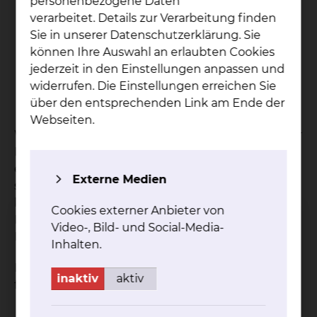
personenbezogene Daten
ethischen Fragestellungen
verarbeitet. Details zur Verarbeitung finden
Hilfe bei der Auslegung von
Sie in unserer Datenschutzerklärung. Sie
Patientenverfügungen
können Ihre Auswahl an erlaubten Cookies
Erstellung von Leitlinien zu ethischen
jederzeit in den Einstellungen anpassen und
Themen
widerrufen. Die Einstellungen erreichen Sie
Fortbildung in pflege- und medizinethischen
über den entsprechenden Link am Ende der
Fragestellungen
Webseiten.
Wenn Sie beispielsweise als Bevollmächtigter oder
Betreuer für Ihren im Moment nicht
einwilligungsfähigen Patienten eine
Externe Medien
stellvertretende Entscheidung treffen müssen,
können Sie sich von einem Mitglied des
Cookies externer Anbieter von
Ethikkomitees oder im Rahmen einer Ethischen
Video-, Bild- und Social-Media-
Fallbesprechung beraten lassen.
Inhalten.
Dabei kann es sich möglicherweise um eine der
inaktiv
aktiv
folgenden Fragen handeln:
Soll eine künstliche Ernährung durchgeführt