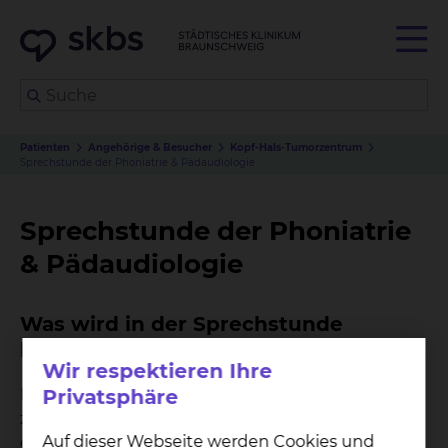
Patienten
Angehörige & Besucher
Kopf-Hals-Tumorzentrum
Sprechstunde der Phoniatrie & Pädaudiologie
Sprechstunde der Phoniatrie
& Pädaudiologie
Was wird in der Sprechstunde
besprochen?
Wir respektieren Ihre
Privatsphäre
In der Sprechstunde beantworten wir Ihre Fragen
zu Stimm-, Sprach- und Sprechstörungen und
Auf dieser Webseite werden Cookies und
erläutern Ihnen mögliche