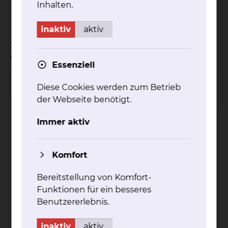
Inhalten.
Medikamente
inaktiv
aktiv
Wo kann ich einen Termin
vereinbaren?
Essenziell
Diese Cookies werden zum Betrieb
Yvonne Sammar
der Webseite benötigt.
Immer aktiv
Komfort
Bereitstellung von Komfort-
Funktionen für ein besseres
Fichtengrund 1, 38126 Braunschweig
Benutzererlebnis.
Tel.:
+49 531 595 6722
Terminvergabe
Fax: +49 531 595 1853
inaktiv
aktiv