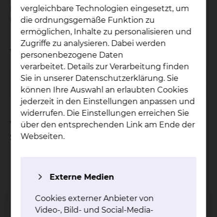
vergleichbare Technologien eingesetzt, um
Behandlungsverfahren. Spezielle Details zu der
die ordnungsgemäße Funktion zu
Untersuchung erfahren Sie bei der Anmeldung.
ermöglichen, Inhalte zu personalisieren und
Zugriffe zu analysieren. Dabei werden
Wann findet die Sprechstunde statt?
personenbezogene Daten
verarbeitet. Details zur Verarbeitung finden
Montag
09:00 - 14:00 Uhr
Sie in unserer Datenschutzerklärung. Sie
können Ihre Auswahl an erlaubten Cookies
Mittwoch
09:00 - 14:00 Uhr
jederzeit in den Einstellungen anpassen und
widerrufen. Die Einstellungen erreichen Sie
Welche Unterlagen sind zur
über den entsprechenden Link am Ende der
Sprechstunde mitzubringen?
Webseiten.
Überweisungsschein vom HNO-Facharzt
Chipkarte
Externe Medien
bei Kindern das U-Heft und den Impfausweis
alle vorhandenen ärztlichen und
Cookies externer Anbieter von
therapeutischen Befunde
Video-, Bild- und Social-Media-
eine Liste der einzunehmenden