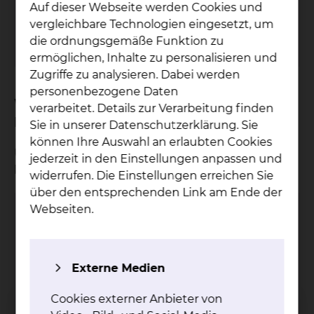
Auf dieser Webseite werden Cookies und
Tel.:
+49 531 595 1050
Ambulanz
Fax: +49 531 595 2879
vergleichbare Technologien eingesetzt, um
Per E-Mail kontaktieren
die ordnungsgemäße Funktion zu
ermöglichen, Inhalte zu personalisieren und
Zugriffe zu analysieren. Dabei werden
personenbezogene Daten
Wie kann ich als Zuweiser an der
verarbeitet. Details zur Verarbeitung finden
Konferenz teilnehmen?
Sie in unserer Datenschutzerklärung. Sie
können Ihre Auswahl an erlaubten Cookies
Um an einer Tumorkonferenz teilzunehmen,
jederzeit in den Einstellungen anpassen und
können Sie sich gerne an uns wenden.
widerrufen. Die Einstellungen erreichen Sie
über den entsprechenden Link am Ende der
Webseiten.
HNO-Ambulanz
Externe Medien
Cookies externer Anbieter von