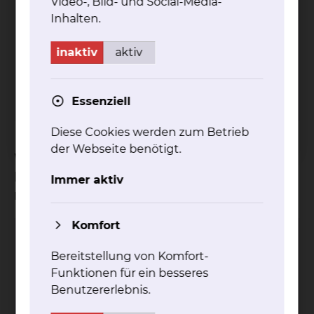
Video-, Bild- und Social-Media-
Inhalten.
Fichtengrund 1, 38126 Braunschweig
inaktiv
aktiv
Tel.:
+49 531 595 1050
Ambulanz
Fax: +49 531 595 2879
Per E-Mail kontaktieren
Essenziell
Diese Cookies werden zum Betrieb
der Webseite benötigt.
Welche medizinischen
Fachrichtungen des Klinikums
Immer aktiv
nehmen an der Konferenz teil?
Komfort
Hals-, Nasen- & Ohrenheilkunde
Bereitstellung von Komfort-
Fichtengrund 1, 38126 Braunschweig
Funktionen für ein besseres
Tel.:
+49 531 595 1050
Ambulanz
Benutzererlebnis.
Fax: +49 531 595 2879
Ambulanz