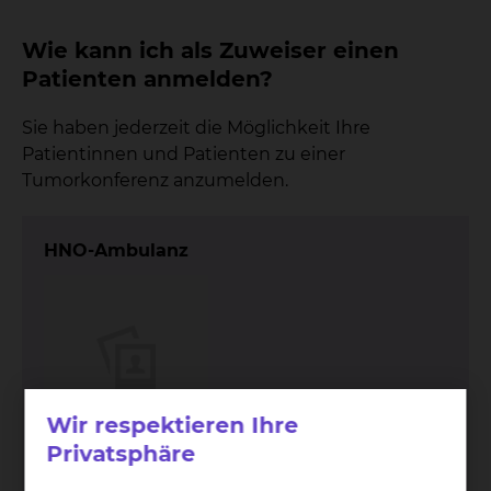
Wie kann ich als Zuweiser einen
Patienten anmelden?
Sie haben jederzeit die Möglichkeit Ihre
Patientinnen und Patienten zu einer
Tumorkonferenz anzumelden.
HNO-Ambulanz
Wir respektieren Ihre
Privatsphäre
Fichtengrund 1, 38126 Braunschweig