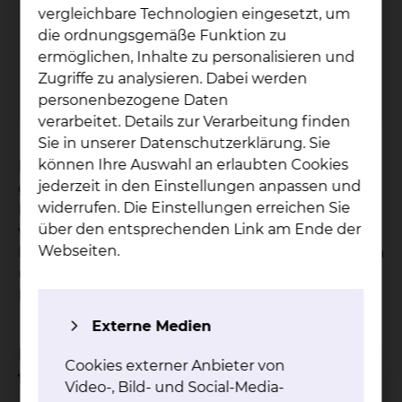
vergleichbare Technologien eingesetzt, um
die ordnungsgemäße Funktion zu
So­zi­al­dienst
ermöglichen, Inhalte zu personalisieren und
Zugriffe zu analysieren. Dabei werden
mehr
personenbezogene Daten
verarbeitet. Details zur Verarbeitung finden
Sie in unserer Datenschutzerklärung. Sie
können Ihre Auswahl an erlaubten Cookies
Für die Pflege von pflegebedürftigen Personen
jederzeit in den Einstellungen anpassen und
gibt es eine große Anzahl an Angeboten und
widerrufen. Die Einstellungen erreichen Sie
Leistungen. In einem Beratungsgespräch stellen
über den entsprechenden Link am Ende der
wir Ihnen die wichtigsten Leistungen vor,
Webseiten.
beantworten Ihre Rückfragen rund um das Thema
und unterstützen Sie bei Anträgen und der
Kommunikation mit der Pflegeversicherung.
Externe Medien
Dieses Beratungsangebot umfasst
Cookies externer Anbieter von
folgende Inhalte
Video-, Bild- und Social-Media-