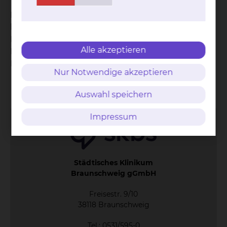
Ergänzend zum persönlichen Pflegeangebot
besteht ein umfangreiches Angebot an
Hilfsmitteln. Wir informieren Sie über die
Alle akzeptieren
Möglichkeiten und Versorgen Sie gerne mit
Informationsmaterial und Kontaktdaten.
Nur Notwendige akzeptieren
Kontakt
Impressum
AVB
Datenschutz
Bildnachweise
Entgelttransparenz
Auswahl speichern
Cookie Einstellungen
Impressum
Städtisches Klinikum
Braunschweig gGmbH
Freisestr. 9/10
38118 Braunschweig
Tel.: 0531/595-0