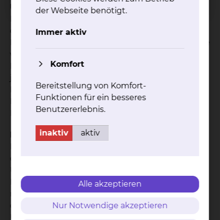
Ultraschall
der Webseite benötigt.
Die Mammasonographie ist eine Untersuchung
der Brust mittels Ultraschall. In Ergänzung zur
Immer aktiv
Mammographie spielt die Mammasonographie die
wichtigste Rolle bei der Abklärung auffälliger
Komfort
Befunde. Bei manchen Frauen - vor allem bei
jüngeren - sind Veränderungen in der
Bereitstellung von Komfort-
Mammografie schwerer zu erkennen. Mit Hilfe der
Funktionen für ein besseres
Mammasonographie können Auffälligkeiten in der
Benutzererlebnis.
Brust weiter beurteilt und abgeklärt werden.
inaktiv
aktiv
Kernspintomographie
Die Magnet-Resonanz-Tomografie wird vor allem
eingesetzt, wenn nach den bisherigen
Untersuchungen noch Unklarheiten über den
Befund bestehen. Bei diesem Verfahren werden
Alle akzeptieren
mit Hilfe eines starken Magnetfeldes Schnittbilder
des Körpers angefertigt. Somit entsteht bei dieser
Nur Notwendige akzeptieren
Untersuchung keine Strahlenbelastung. Bei der