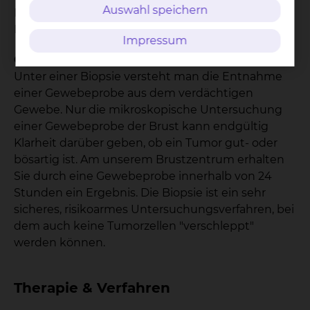
Auswahl speichern
Darstellung der Brust ist die Gabe eines speziellen
Kontrastmittels über die Vene nötig.
Impressum
Gewebsproben aus der Brust - Biopsie
Unter einer Biopsie versteht man die Entnahme
einer Gewebeprobe aus dem verdächtigen
Gewebe. Nur die mikroskopische Untersuchung
einer Gewebeprobe der Brust kann endgültig
Klarheit darüber geben, ob ein Tumor gut- oder
bösartig ist. Am unserem Brustzentrum erhalten
Sie durch eine Gewebeprobe innerhalb von 24
Stunden ein Ergebnis. Die Biopsie ist ein sehr
sicheres, risikoarmes Untersuchungsverfahren, bei
dem auch keine Tumorzellen "verschleppt"
werden können.
Therapie & Verfahren