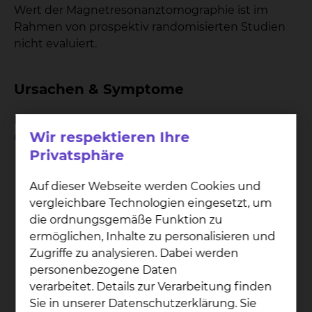
Wert der Magnetresonanztomographie ist im
Rahmen von prospektiv randomisierten Studien
nicht evaluiert.
Ursachen & Symptome
Beim Auftreten der folgenden Symptome sollte
Wir respektieren Ihre
die Frau umgehend den Arzt aufsuchen:
Privatsphäre
tastbarer Knoten in der Brust oder der Achsel
Schwellung oder Rötung der Brust
Auf dieser Webseite werden Cookies und
Hautveränderungen
vergleichbare Technologien eingesetzt, um
Entzündungen der Brust ( auch in der
die ordnungsgemäße Funktion zu
Schwangerschaft )
ermöglichen, Inhalte zu personalisieren und
Orangenhaut
Zugriffe zu analysieren. Dabei werden
Flüssigkeitssekretion aus der Brustwarze
personenbezogene Daten
Einziehungen der Brustwarze und / oder der
verarbeitet. Details zur Verarbeitung finden
Haut
Sie in unserer Datenschutzerklärung. Sie