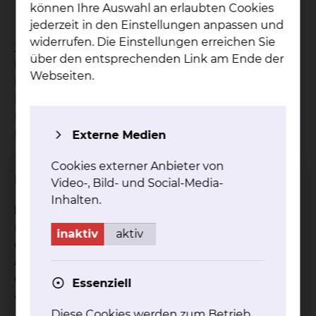
neu aufgetretene Größenunterschiede der
können Ihre Auswahl an erlaubten Cookies
Brust
jederzeit in den Einstellungen anpassen und
widerrufen. Die Einstellungen erreichen Sie
Jedoch sind dies nur äußerliche Anzeichen und
über den entsprechenden Link am Ende der
können komplett bei Veränderungen fehlen.
Webseiten.
Diese Veränderungen sind nur durch eine
Röntgenaufnahme (Mammographie), Ultraschall
(Sonographie) oder die Schichtaufnahme
(Kernspintomographie) festzustellen.
Externe Medien
Cookies externer Anbieter von
Diagnostik
Video-, Bild- und Social-Media-
Inhalten.
Mammographie
Die Mammographie ist eine Röntgenaufnahme
inaktiv
aktiv
der Brust. Durch die Röntgenaufnahme kann der
Arzt genauer feststellen, ob es sich bei dem
getasteten Knoten um Brustkrebs oder um eine
Essenziell
andere Art von Erkrankung handelt.
Diese Cookies werden zum Betrieb