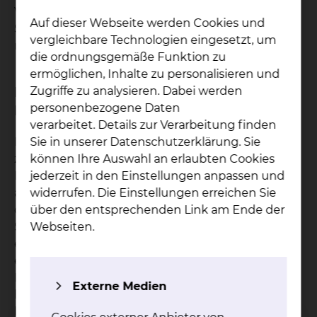
Von betroffenen Patienten werden auch gern
Auf dieser Webseite werden Cookies und
Spitznamen genutzt, die den Umgang einfacher
vergleichbare Technologien eingesetzt, um
machen.
die ordnungsgemäße Funktion zu
ermöglichen, Inhalte zu personalisieren und
Bei welchen Krankheitsbildern ist das
Zugriffe zu analysieren. Dabei werden
personenbezogene Daten
Behandlungsverfahren geeignet?
verarbeitet. Details zur Verarbeitung finden
Sie in unserer Datenschutzerklärung. Sie
Der Gedanke ist für die meisten Menschen
können Ihre Auswahl an erlaubten Cookies
zunächst nicht vorstellbar. Ein künstlicher
jederzeit in den Einstellungen anpassen und
Darmausgang lässt das Leben in einem völlig
widerrufen. Die Einstellungen erreichen Sie
anderen Licht erscheinen. Ein solcher Ausgang,
über den entsprechenden Link am Ende der
den man auch Stoma nennt, kann aber in vielen
Webseiten.
Situationen notwendig werden. Es kann sich um
ein Darmkrebsleiden handeln, aber auch um
einen entzündlichen Darmdurchbruch ohne
Krebs, eine Darmverletzung bei einem Unfall oder
Externe Medien
bei vielen weiteren Leiden. Sehr häufig ist der
künstliche Darmausgang nur vorübergehend