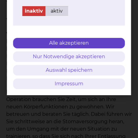
Abkürzung der Darmabschnitte Ileum und Colon).
inaktiv
aktiv
Wie ist der Ablauf der Behandlung?
Vor der Operation:
Sie werden von uns und den
behandelnden Ärzten ausführlich informiert und
Alle akzeptieren
beraten. Die Stelle des voraussichtlichen
Darmausganges wird markiert. Es gibt
Nur Notwendige akzeptieren
Dickdarmausgänge (Kolostoma),
Auswahl speichern
Dünndarmausgänge (Ileostoma) und
Blasenausgänge (Urostoma).
Impressum
Nach der Operation:
Nach der erfolgreichen
Operation brauchen Sie Zeit, um sich an Ihre
neuen Körperfunktionen zu gewöhnen. Wir
betreuen und beraten Sie täglich. Dabei führen wir
Sie schrittweise an die Stomaversorgung heran,
um den Umgang mit der neuen Situation zu
trainieren, so dass Sie sich nach Ihrer Entlassung