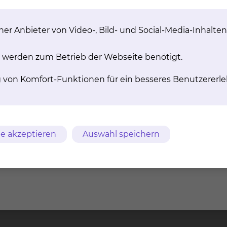
on der Schilddrüse durch den so genannten Morbus Ba
l/erwünscht ist)
benschilddrüse
er Anbieter von Video-, Bild- und Social-Media-Inhalten
benschilddrüsen
 werden zum Betrieb der Webseite benötigt.
g von Komfort-Funktionen für ein besseres Benutzererle
m
AVB
Datenschutz
Bildnachweise
Entgelttransparenz
e akzeptieren
Auswahl speichern
ches Klinikum
Freisestr. 9/10
Tel.: 0531/5
chweig gGmbH
38118 Braunschweig
Fax: 0531/5