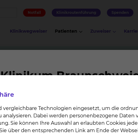
Notfall
Klinikroutenführung
Spenden
Klinikwegweiser
Patienten
Zuweiser
Karrie
- & Viszeralchirurgie
Schilddrüsen-Operationen
nen
phäre
die Operation geeignet?
d vergleichbare Technologien eingesetzt, um die ordn
Druckgefühl im Hals (Einengung anderer Organe)
 zu analysieren. Dabei werden personenbezogene Daten ve
it nicht ausgeschlossen werden kann
ung. Sie können Ihre Auswahl an erlaubten Cookies jede
kung oder einem nachgewiesenen Schilddrüsentumor
n Sie über den entsprechenden Link am Ende der Websei
 verursachen (wenn eine Radiojodtherapie nicht erwünsc