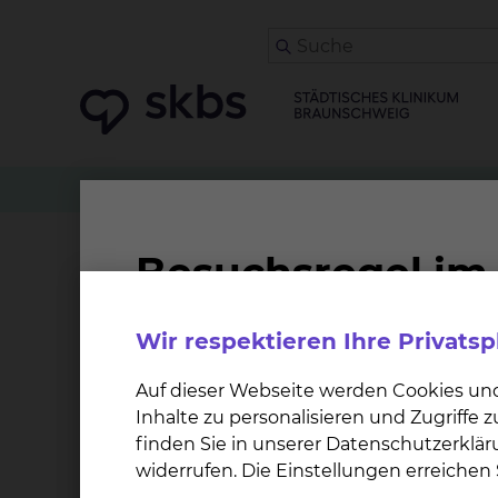
Patienten
Angehörige & Besucher
Allgemein
Schilddrüsen-Operatio
Wir respektieren Ihre Privats
Bei welchen Krankheitsbildern ist 
Auf dieser Webseite werden Cookies un
bei Schluck- und Atembeschwerden oder 
Inhalte zu personalisieren und Zugriffe
bei kalten Knoten, bei denen Bösartigke
finden Sie in unserer Datenschutzerklär
bei Verdacht auf eine bösartige Erkran
widerrufen. Die Einstellungen erreiche
bei heißen Knoten, die eine Überfunktion