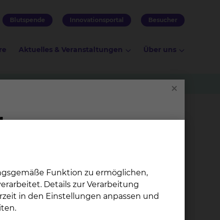
Blutspende
Innovationsportal
Besucher
re
Aktuelles & Veranstaltungen
Über uns
ungsgemäße Funktion zu ermöglichen,
rarbeitet. Details zur Verarbeitung
rzeit in den Einstellungen anpassen und
All­ge­mein- &
ten.
ht ist)