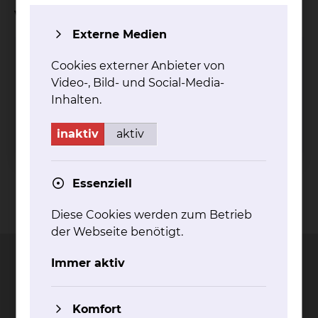
vereinbaren?
Externe Medien
Wirbelsäulenzentrum
Cookies externer Anbieter von
Video-, Bild- und Social-Media-
Fichtengrund 1, 38126 Braunschweig
Inhalten.
Holwedestraße 16, 38118 Braunschweig
Tel.:
+49 531 595 4430
inaktiv
aktiv
Essenziell
Kontakt
Impressum
AVB
Datenschutz
Diese Cookies werden zum Betrieb
Bildnachweise
Entgelttransparenz
Cookie Einstellungen
der Webseite benötigt.
Immer aktiv
Komfort
Städtisches Klinikum