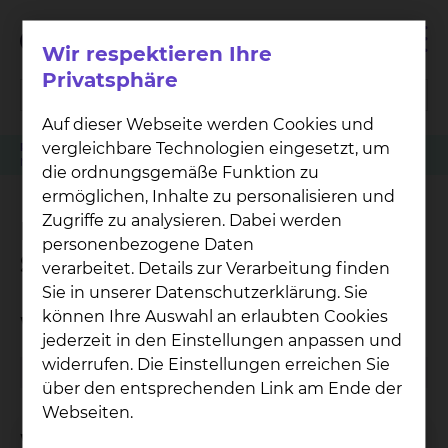
Wir respektieren Ihre
Privatsphäre
Auf dieser Webseite werden Cookies und
vergleichbare Technologien eingesetzt, um
Patienten
Angehörige & Besucher
Wirbelsäulenzentrum
Neurochirurgische Sprechstunde
die ordnungsgemäße Funktion zu
ermöglichen, Inhalte zu personalisieren und
Zugriffe zu analysieren. Dabei werden
Neurochirurgische
personenbezogene Daten
Sprechstunde
verarbeitet. Details zur Verarbeitung finden
Sie in unserer Datenschutzerklärung. Sie
können Ihre Auswahl an erlaubten Cookies
Wann findet die Sprechstunde statt?
jederzeit in den Einstellungen anpassen und
widerrufen. Die Einstellungen erreichen Sie
Montag
09:00 - 13:00 Uhr
über den entsprechenden Link am Ende der
Webseiten.
Wo kann ich einen Termin