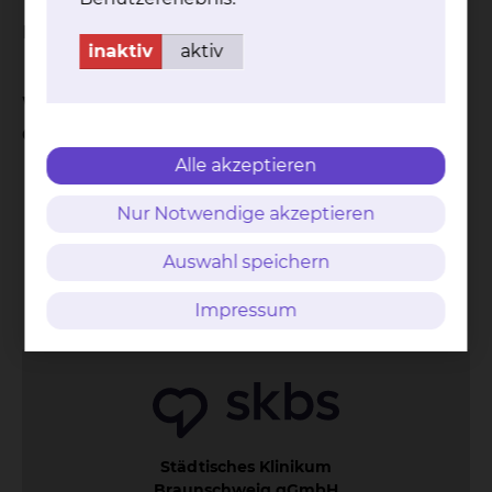
Phase III Studie
inaktiv
aktiv
Was sind die wichtigsten Merkmale
der Studie?
Alle akzeptieren
doppelblind
placebokontrolliert
Nur Notwendige akzeptieren
randomisiert
Auswahl speichern
Kontakt
Impressum
AVB
Datenschutz
Bildnachweise
Entgelttransparenz
Impressum
Cookie Einstellungen
Städtisches Klinikum
Braunschweig gGmbH