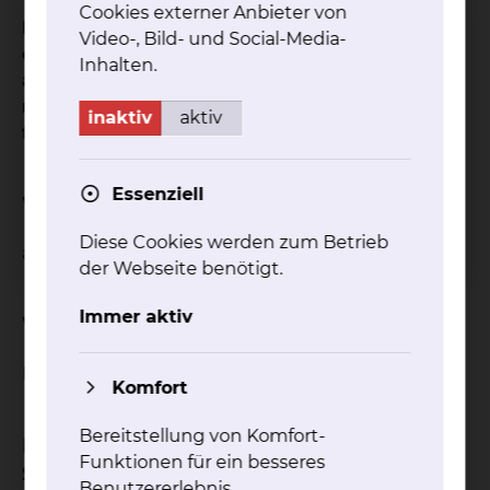
Cookies externer Anbieter von
Randomized study to assess revumenib in
Video-, Bild- und Social-Media-
combination with azacitidine + venetoclax in
Inhalten.
adult patients with newly diagnosed
NPM1
-
mutated or
KMT2A
-rearranged AML ineligible
inaktiv
aktiv
for intensive chemotherapy
Essenziell
Wie ist der Status der Studie?
Diese Cookies werden zum Betrieb
aktiv
der Webseite benötigt.
Immer aktiv
Welche Studienform wurde gewählt?
Multi-Center-Studie
Komfort
Bereitstellung von Komfort-
In welcher Phase befindet sich die
Funktionen für ein besseres
Studie?
Benutzererlebnis.