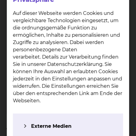
Auf dieser Webseite werden Cookies und
vergleichbare Technologien eingesetzt, um
die ordnungsgemäße Funktion zu
ermöglichen, Inhalte zu personalisieren und
Zugriffe zu analysieren. Dabei werden
personenbezogene Daten
verarbeitet. Details zur Verarbeitung finden
Sie in unserer Datenschutzerklärung. Sie
können Ihre Auswahl an erlaubten Cookies
Dr. Chris­toph Schü­ne­mann
jederzeit in den Einstellungen anpassen und
widerrufen. Die Einstellungen erreichen Sie
Celler Straße 38, 38114 Braunschweig
über den entsprechenden Link am Ende der
Tel.:
+49 531 595 3224
Webseiten.
Per E-Mail kontaktieren
Externe Medien
Worum geht es bei der Studie?