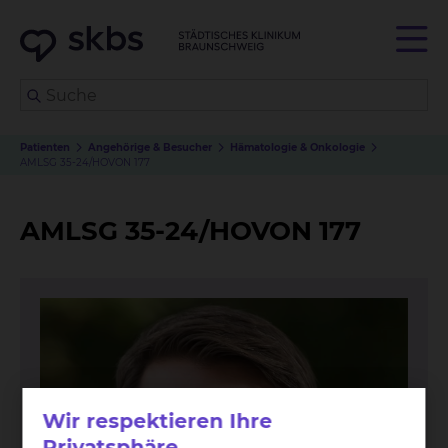
Patienten
Angehörige & Besucher
Hämatologie & Onkologie
AMLSG 35-24/HOVON 177
AMLSG 35-24/HOVON 177
Wir respektieren Ihre
Privatsphäre