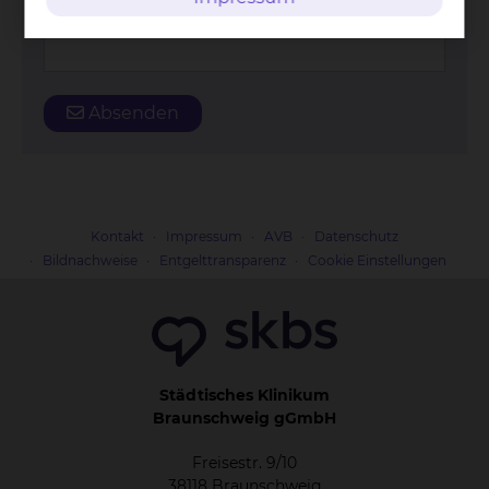
Straße und Hausnummer
*
Absenden
Kontakt
Impressum
AVB
Datenschutz
Bildnachweise
Entgelttransparenz
Cookie Einstellungen
Städtisches Klinikum
Braunschweig gGmbH
Freisestr. 9/10
38118 Braunschweig