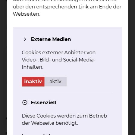
Gesprächseinheit.
über den entsprechenden Link am Ende der
Webseiten.
Wichtiger Hinweis
Externe Medien
Einschränkungen bei
Cookies externer Anbieter von
Inanspruchnahme von
Video-, Bild- und Social-Media-
Wahlleistungen
Inhalten.
inaktiv
aktiv
Abschlagszahlungen bei
Inanspruchnahme von
Wahlleistungen
Essenziell
Diese Cookies werden zum Betrieb
Celler Straße: Buchungsformular
der Webseite benötigt.
Celler Straße: Buchung der