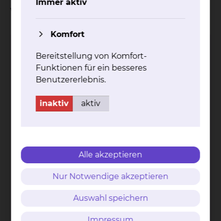
Immer aktiv
Wahlleistung "Medienpaket"
Komfort
Ich bestätige, dass ich die Informationen zur
Bereitstellung von Komfort-
Kenntnis genommen habe und beantrage
Funktionen für ein besseres
hiermit das Medienpaket "Sky & Telefon".
Benutzererlebnis.
inaktiv
aktiv
Angaben zum Patienten
Name und Vorname des Patienten
*
Alle akzeptieren
Nur Notwendige akzeptieren
PLZ und Wohnort des Patienten
*
Auswahl speichern
Impressum