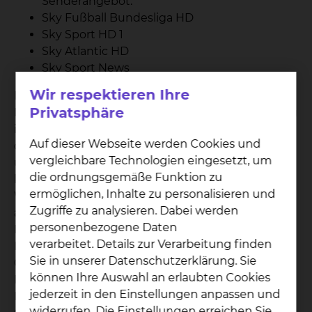
Senderangebot:
Sky Fußball Bundesliga HD
Sky Sport HD 1
Sky Atlantic HD
Sky Sport News
Wir respektieren Ihre
Die entstandenen Gebühren für Telefon und
Privatsphäre
Medienpaket werden Ihnen nach Ihrer Entlassung
in Rechnung gestellt. Bitte haben Sie Verständnis,
Auf dieser Webseite werden Cookies und
dass die Bestandteile des Medienpaketes „Sky
vergleichbare Technologien eingesetzt, um
und Telefon“ nicht einzeln gebucht werden
die ordnungsgemäße Funktion zu
können. Für Patienten, die eine
ermöglichen, Inhalte zu personalisieren und
Wahlleistungsvereinbarung „Unterkunft“
Zugriffe zu analysieren. Dabei werden
abgeschlossen haben, sind die Kosten des
personenbezogene Daten
Medienpaktes mit den Zuschlägen je
verarbeitet. Details zur Verarbeitung finden
Berechnungstag abgegolten. Die entstandenen
Sie in unserer Datenschutzerklärung. Sie
Gesprächsgebühren werden Ihnen gesondert in
können Ihre Auswahl an erlaubten Cookies
Rechnung gestellt. Die Kosten für das
jederzeit in den Einstellungen anpassen und
Medienpaket betragen 3 € pro Tag zzgl. 0,10 € pro
widerrufen. Die Einstellungen erreichen Sie