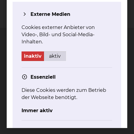
Externe Medien
Kontakt
Impressum
AVB
Datenschutz
Bildnachweise
Entgelttransparenz
Cookie Einstellungen
Cookies externer Anbieter von
Video-, Bild- und Social-Media-
Inhalten.
inaktiv
aktiv
Städtisches Klinikum
Braunschweig gGmbH
Essenziell
Freisestr. 9/10
38118 Braunschweig
Diese Cookies werden zum Betrieb
Tel.: 0531/595-0
der Webseite benötigt.
Fax: 0531/595-1322
Immer aktiv
info@klinikum-braunschweig.de
www.klinikum-braunschweig.de
Komfort