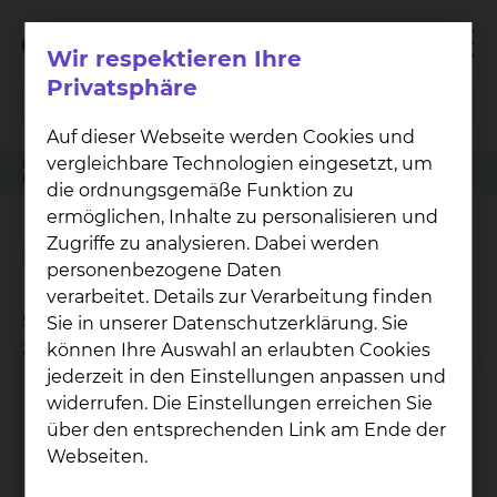
Wir respektieren Ihre
Privatsphäre
Auf dieser Webseite werden Cookies und
vergleichbare Technologien eingesetzt, um
Patienten
Angehörige & Besucher
Neonatologie & Pädiatrische Intensivmedizin
Internetzugang
die ordnungsgemäße Funktion zu
ermöglichen, Inhalte zu personalisieren und
Zugriffe zu analysieren. Dabei werden
Internetzugang
personenbezogene Daten
verarbeitet. Details zur Verarbeitung finden
Sie haben an jedem Standort kostenlosen Zugang
Sie in unserer Datenschutzerklärung. Sie
zum WLAN (HOTSPLOTS_Klinik).
können Ihre Auswahl an erlaubten Cookies
jederzeit in den Einstellungen anpassen und
widerrufen. Die Einstellungen erreichen Sie
über den entsprechenden Link am Ende der
Webseiten.