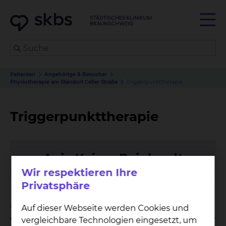
Patienten
Angehörige & Besucher
Physiotherapie am Standort Celler Straße
Triggerpunkttherapie
Triggerpunkttherapie
An­ja Kai­ser-Rein­hardt
Wir respektieren Ihre
Privatsphäre
Überlastung oder traumatische Überdehnung
Auf dieser Webseite werden Cookies und
verursachen Schmerzen in bestimmten Zonen der
vergleichbare Technologien eingesetzt, um