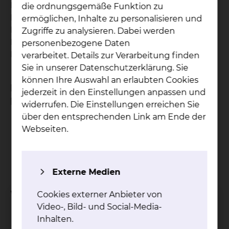
Muskulatur. Diese dauerhaft verkrampften
die ordnungsgemäße Funktion zu
Muskelareale sorgen für Entzündungsreaktionen.
ermöglichen, Inhalte zu personalisieren und
Diese verhärteten Areale können bei
Zugriffe zu analysieren. Dabei werden
Druckbehandlung Schmerzen auch in anderen
personenbezogene Daten
Körperregionen auslösen.
verarbeitet. Details zur Verarbeitung finden
Sie in unserer Datenschutzerklärung. Sie
können Ihre Auswahl an erlaubten Cookies
Bei welchen Krankheitsbildern ist das
jederzeit in den Einstellungen anpassen und
Behandlungsverfahren geeignet?
widerrufen. Die Einstellungen erreichen Sie
über den entsprechenden Link am Ende der
Zerrungen nicht akut
Webseiten.
Chronische Fehlhaltung
Schleudertrauma
Überlastung beim Sport
Externe Medien
Welche Ziele hat die Behandlung?
Cookies externer Anbieter von
Video-, Bild- und Social-Media-
Schmerzreduktion
Inhalten.