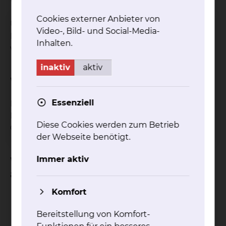
Wie wirkt die Behandlung?
Cookies externer Anbieter von
Über Reflexbahnen können weit entfernte
Video-, Bild- und Social-Media-
Punkte am Körper erreicht und beeinflusst
Inhalten.
werden.
inaktiv
aktiv
Wie ist der Ablauf der Behandlung?
Essenziell
In einer bestimmten Reihenfolge werden beide
Füße nacheinander mit bestimmten Druck- und
Diese Cookies werden zum Betrieb
Grifftechniken behandelt.
der Webseite benötigt.
Immer aktiv
Welche Komplikationen können
auftreten?
Komfort
Entzündungen
Fieber
Bereitstellung von Komfort-
Akute Rheumaschübe