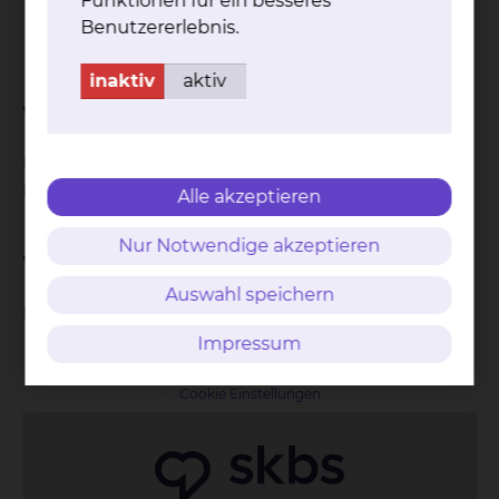
Funktionen für ein besseres
Psychosen
Benutzererlebnis.
Infektiöse Erkrankungen
inaktiv
aktiv
Wissenswertes
Unter Beachtung der Kontraindikationen keine
Nebenwirkung.
Alle akzeptieren
Nur Notwendige akzeptieren
Wichtige Hinweise
Auswahl speichern
Behandlung
kann
punktuell schmerzhaft sein.
Impressum
Kontakt
Impressum
AVB
Datenschutz
Bildnachweise
Entgelttransparenz
Cookie Einstellungen