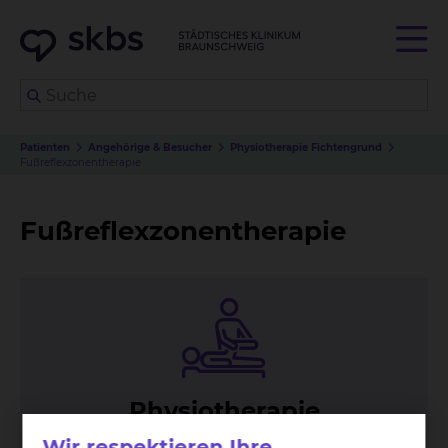
Patienten
Angehörige & Besucher
Physiotherapie Fichtengrund
Fußreflexzonentherapie
Fußreflexzonentherapie
Phy­sio­the­ra­pie
Wir respektieren Ihre