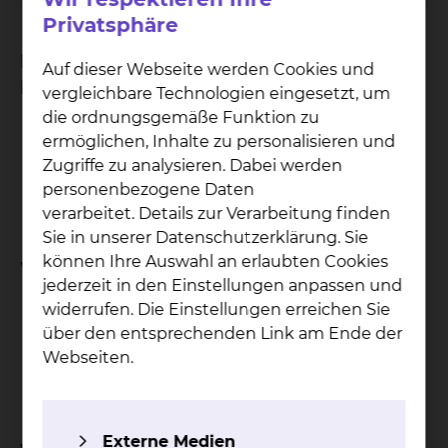
Privatsphäre
Bei welchen Krankheitsbildern ist das
Auf dieser Webseite werden Cookies und
Behandlungsverfahren geeignet?
vergleichbare Technologien eingesetzt, um
die ordnungsgemäße Funktion zu
Schmerzen
ermöglichen, Inhalte zu personalisieren und
Verspannungen
Zugriffe zu analysieren. Dabei werden
Verstopfungen
personenbezogene Daten
Selbstheilungskräfte stärken
verarbeitet. Details zur Verarbeitung finden
Sie in unserer Datenschutzerklärung. Sie
können Ihre Auswahl an erlaubten Cookies
Welche Ziele hat die Behandlung?
jederzeit in den Einstellungen anpassen und
widerrufen. Die Einstellungen erreichen Sie
Anregung des Lymphflusses
über den entsprechenden Link am Ende der
Schmerzlinderung
Webseiten.
Stoffwechselanregung
Entspannung
Externe Medien