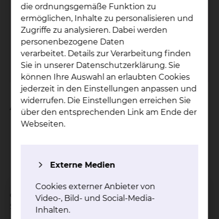
Pa­ti­en­ten­bü­che­rei
die ordnungsgemäße Funktion zu
ermöglichen, Inhalte zu personalisieren und
Der Service der Patientenbücherei wird nur
Zugriffe zu analysieren. Dabei werden
am Standort Salzdahlumer Straße
personenbezogene Daten
angeboten.
verarbeitet. Details zur Verarbeitung finden
Sie in unserer Datenschutzerklärung. Sie
mehr
können Ihre Auswahl an erlaubten Cookies
jederzeit in den Einstellungen anpassen und
widerrufen. Die Einstellungen erreichen Sie
An wen verleihen wir?
über den entsprechenden Link am Ende der
Webseiten.
Patientinnen und Patienten
Ärztinnen und Ärzte
das Pflegepersonal
Angestellte
Externe Medien
Mitarbeiterinnen und Mitarbeiter
Cookies externer Anbieter von
des Städtischen Klinikums am Standort
Video-, Bild- und Social-Media-
Salzdahlumer Straße.
Inhalten.