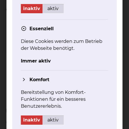
inaktiv
aktiv
Was verleihen wir?
Romane/ Erzählungen
Essenziell
Krimis/ Thriller
Fantasy
Diese Cookies werden zum Betrieb
Kinderbücher
der Webseite benötigt.
Sachbücher
Biografien
Immer aktiv
Reiseliteratur
Bücher in Fremdsprachen (englisch,
französisch, spanisch, russisch, polnisch,
Komfort
türkisch, arabisch usw.)
Bereitstellung von Komfort-
Magazine (GEO, Dumont-Atlanten, Merian-
Funktionen für ein besseres
Hefte)
Benutzererlebnis.
Bei uns bekommen Bücher Beine!
inaktiv
aktiv
Wir besuchen Sie mit dem Bücherwagen auf Ihrer