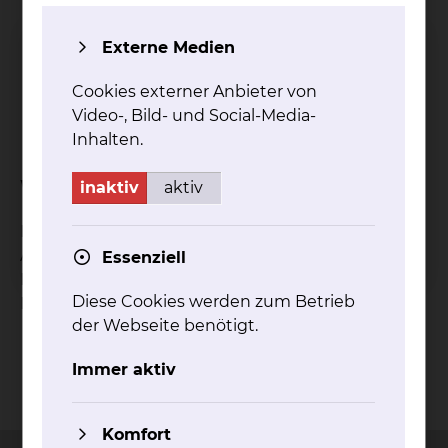
Asthma
Externe Medien
COPD
Mukoviszidose
Cookies externer Anbieter von
Pneumonie
Video-, Bild- und Social-Media-
Bronchitis
Inhalten.
Welche Ziele hat die Behandlung?
inaktiv
aktiv
Durch Stärkung der Atemmuskulatur wird die
Atmung erleichtert. Der Patient soll eine bessere
Essenziell
Körperwahrnehmung erlangen, so dass auch die
Diese Cookies werden zum Betrieb
Mobilisation von Sekret verbessert werden kann.
der Webseite benötigt.
Immer aktiv
Kontakt
Impressum
AVB
Datenschutz
Bildnachweise
Entgelttransparenz
Cookie Einstellungen
Komfort