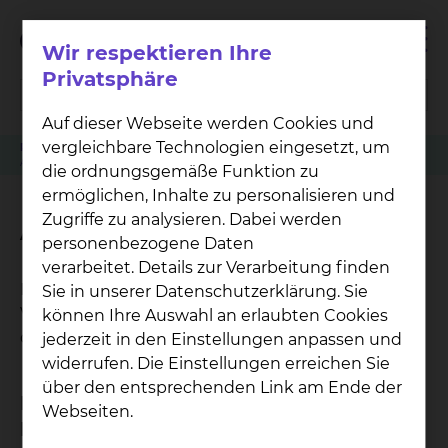
Wir respektieren Ihre
Privatsphäre
Auf dieser Webseite werden Cookies und
vergleichbare Technologien eingesetzt, um
Patienten
Angehörige & Besucher
Physiotherapie Fichtengrund
Atemtherapie
die ordnungsgemäße Funktion zu
ermöglichen, Inhalte zu personalisieren und
Zugriffe zu analysieren. Dabei werden
Atemtherapie
personenbezogene Daten
verarbeitet. Details zur Verarbeitung finden
Die Atemtherapie vermittelt Techniken, die zur
Sie in unserer Datenschutzerklärung. Sie
Verbesserung der Atmung und Sekretoloyse
können Ihre Auswahl an erlaubten Cookies
dienen.
jederzeit in den Einstellungen anpassen und
widerrufen. Die Einstellungen erreichen Sie
über den entsprechenden Link am Ende der
Bei welchen Krankheitsbildern ist das
Webseiten.
Behandlungsverfahren geeignet?