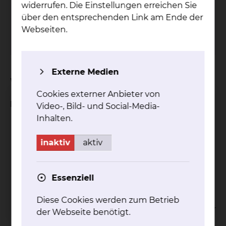
widerrufen. Die Einstellungen erreichen Sie
Tel.:
+49 531 595 3371
über den entsprechenden Link am Ende der
Fax: +49 531 595 3453
Webseiten.
Per E-Mail kontaktieren
Externe Medien
Worum geht es bei der Studie?
Cookies externer Anbieter von
Einschlusskriterien
Video-, Bild- und Social-Media-
Inhalten.
Neu diagnostiziertes histologisch bestätigtes
Glioblastomen
inaktiv
aktiv
Innerhalb der ersten 3 Zyklen der
Erstlinientumorspezifischen Erhaltungs-
Chemotherapie
Essenziell
Klinische Indikation zur Behandlung der
Tumortherapiefelder
Diese Cookies werden zum Betrieb
Einverständniserklärung zur Verarbeitung der
der Webseite benötigt.
Daten