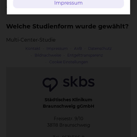
Impressum
aktiv
Welche Studienform wurde gewählt?
Multi-Center-Studie
Kontakt
Impressum
AVB
Datenschutz
Bildnachweise
Entgelttransparenz
Cookie Einstellungen
Städtisches Klinikum
Braunschweig gGmbH
Freisestr. 9/10
38118 Braunschweig