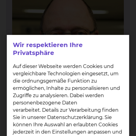
Wir respektieren Ihre
Privatsphäre
Auf dieser Webseite werden Cookies und
vergleichbare Technologien eingesetzt, um
die ordnungsgemäße Funktion zu
ermöglichen, Inhalte zu personalisieren und
Zugriffe zu analysieren. Dabei werden
personenbezogene Daten
verarbeitet. Details zur Verarbeitung finden
Prof. Dr. Wolf­gang
Sie in unserer Datenschutzerklärung. Sie
Hoff­mann
können Ihre Auswahl an erlaubten Cookies
jederzeit in den Einstellungen anpassen und
Celler Straße 38, 38114 Braunschweig