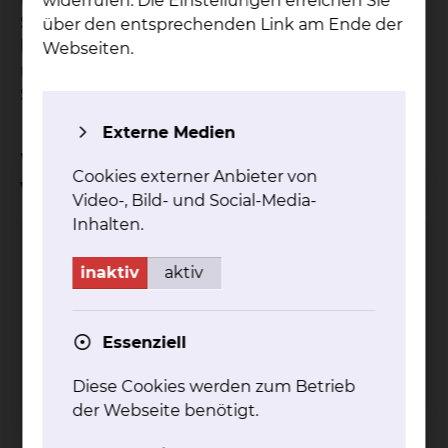
widerrufen. Die Einstellungen erreichen Sie
Sie außerdem ggf. bereits in Ihrem Besitz
über den entsprechenden Link am Ende der
befindliche Unterlagen zu Ihrem Erkrankungsfall
Webseiten.
mit, insbesondere die Berichte aus dem
Schlaflabor.
Externe Medien
Wo kann ich einen Termin
Cookies externer Anbieter von
vereinbaren?
Video-, Bild- und Social-Media-
Inhalten.
HNO-Ambulanz
inaktiv
aktiv
Essenziell
Diese Cookies werden zum Betrieb
der Webseite benötigt.