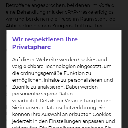
Betroffene angesprochen, bei denen im Vorfeld
eine Behandlung mit der cPAP-Maske erfolglos
war und bei denen die Frage im Raum steht, ob
Abhilfe durch einen Zungenschrittmacher
geschaffen werden kann
Wir respektieren Ihre
Privatsphäre
Wann findet die Sprechstunde statt?
Auf dieser Webseite werden Cookies und
vergleichbare Technologien eingesetzt, um
Die Termine finden dienstags nach Vereinbarung statt.
die ordnungsgemäße Funktion zu
ermöglichen, Inhalte zu personalisieren und
Welche Unterlagen sind zur
Zugriffe zu analysieren. Dabei werden
Sprechstunde mitzubringen?
personenbezogene Daten
verarbeitet. Details zur Verarbeitung finden
Es handelt sich um eine
Sie in unserer Datenschutzerklärung. Sie
Ermächtigungssprechstunde. Hierfür benötigen
können Ihre Auswahl an erlaubten Cookies
Sie einen Überweisungsschein Ihres
jederzeit in den Einstellungen anpassen und
niedergelassenen HNO-Facharztes. Bitte bringen