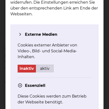
widerrufen. Die Einstellungen erreichen Sie
über den entsprechenden Link am Ende der
Grü­ne Da­men & Her­ren
Webseiten.
Tel.:
+49 531 314 924
mehr
Externe Medien
Cookies externer Anbieter von
Unsere ehrenamtlich tätigen Grünen Damen und
Video-, Bild- und Social-Media-
Herren stehen unseren Patientinnen und
Inhalten.
Patienten zur Verfügung, um ihnen den
Aufenthalt bei uns zu erleichtern.
inaktiv
aktiv
Weitere Informationen
Essenziell
Diese Cookies werden zum Betrieb
Besuchsservice
der Webseite benötigt.