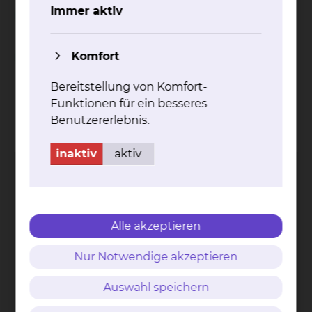
Unterstützung während des stationären
Immer aktiv
Aufenthalts
Komfort
Spielnachmittag in der Geriatrie
Bereitstellung von Komfort-
Funktionen für ein besseres
Kontakt
Impressum
AVB
Datenschutz
Benutzererlebnis.
Bildnachweise
Entgelttransparenz
Cookie Einstellungen
inaktiv
aktiv
Alle akzeptieren
Städtisches Klinikum
Braunschweig gGmbH
Nur Notwendige akzeptieren
Freisestr. 9/10
38118 Braunschweig
Auswahl speichern