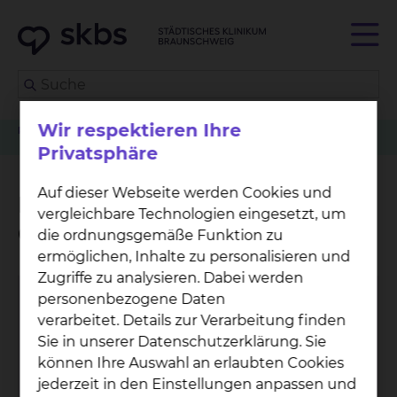
Wir respektieren Ihre
Patienten
Angehörige & Besucher
Strahlentherapie & Radioonkologie
Betreuungsangebot der Grünen Damen und Herren
Privatsphäre
Auf dieser Webseite werden Cookies und
Betreuungsangebot der
vergleichbare Technologien eingesetzt, um
Grünen Damen und Herren
die ordnungsgemäße Funktion zu
ermöglichen, Inhalte zu personalisieren und
Zugriffe zu analysieren. Dabei werden
personenbezogene Daten
verarbeitet. Details zur Verarbeitung finden
Sie in unserer Datenschutzerklärung. Sie
können Ihre Auswahl an erlaubten Cookies
jederzeit in den Einstellungen anpassen und