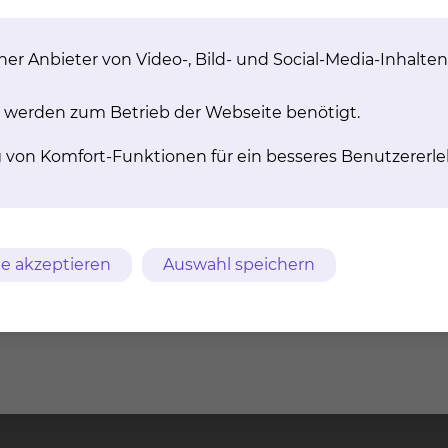
ützung
 des
Spielnachmittag
ren
in der Geriatrie
er Anbieter von Video-, Bild- und Social-Media-Inhalten
lts
 werden zum Betrieb der Webseite benötigt.
m
AVB
Datenschutz
Bildnachweise
Entgelttransparenz
g von Komfort-Funktionen für ein besseres Benutzererle
ches Klinikum
Freisestr. 9/10
Tel.: 0531/5
chweig gGmbH
38118 Braunschweig
Fax: 0531/5
e akzeptieren
Auswahl speichern