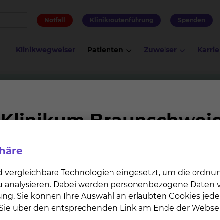
Notfall
Klinikroutenführung
Spenden
Klinikwegweiser
Patienten
Zuweiser
Karrie
ie
Betreuungsangebot der Grünen Damen und Herren
r Grünen Damen und Herren
phäre
nd Herren stehen unseren Patientinnen und Patienten
 erleichtern.
d vergleichbare Technologien eingesetzt, um die ordn
 zu analysieren. Dabei werden personenbezogene Daten ve
ung. Sie können Ihre Auswahl an erlaubten Cookies jede
n Sie über den entsprechenden Link am Ende der Websei