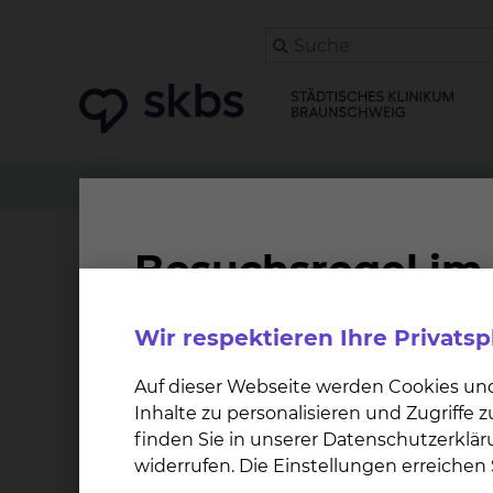
Patienten
Angehörige & Besucher
Orthopäd
Betreuungsangebot de
Wir respektieren Ihre Privats
Unsere ehrenamtlich tätigen Grünen Damen u
Verfügung, um ihnen den Aufenthalt bei uns zu
Auf dieser Webseite werden Cookies un
Inhalte zu personalisieren und Zugriffe
Weitere Informationen
finden Sie in unserer Datenschutzerklär
widerrufen. Die Einstellungen erreiche