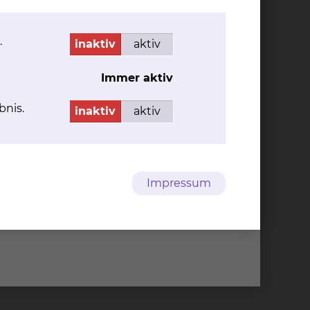
Her­ren
Tel.:
+49 531 314 924
.
inaktiv
aktiv
mehr
Immer aktiv
Cookie Einstellungen
bnis.
inaktiv
aktiv
95-0
info@klinikum-braunschweig.de
95-1322
www.klinikum-braunschweig.de
Impressum