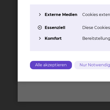
Unterst
während
Besuchsservice
stationä
Externe Medien
Cookies extern
Aufentha
Essenziell
Diese Cookies
Kontakt
Impressu
Komfort
Bereitstellun
Städtis
Brauns
Alle akzeptieren
Nur Notwendig