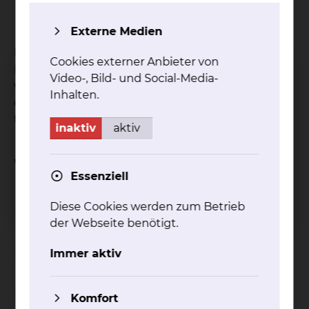
mit ihnen zu beten
mit ihnen neue Wege zu suchen.
Externe Medien
Die Krankenhausseelsorge bietet diese
Cookies externer Anbieter von
Begleitung und Unterstützung an –
Video-, Bild- und Social-Media-
verschwiegen, kostenfrei und unabhängig davon,
Inhalten.
ob Sie sich einer Kirche oder Religion zugehörig
fühlen.
inaktiv
aktiv
Weitere Informationen
Essenziell
Diese Cookies werden zum Betrieb
Seelsorgegespräche
der Webseite benötigt.
Begleitung in Krisen
Immer aktiv
Sterbe- und Trauerbegleitung
Komfort