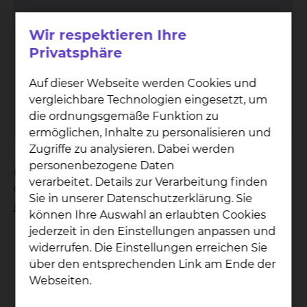
Seel­sor­ge
Wir respektieren Ihre
Privatsphäre
Auf der folgenden Seite finden Sie die
Kontaktdaten der Seelsorgerinnen und
Auf dieser Webseite werden Cookies und
Seelsorger.
vergleichbare Technologien eingesetzt, um
mehr
die ordnungsgemäße Funktion zu
ermöglichen, Inhalte zu personalisieren und
Zugriffe zu analysieren. Dabei werden
personenbezogene Daten
Die Zeit im Krankenhaus ist oft mit gemischten
verarbeitet. Details zur Verarbeitung finden
Gefühlen verbunden. Viele wünschen sich, dass
Sie in unserer Datenschutzerklärung. Sie
jemand Zeit hat
können Ihre Auswahl an erlaubten Cookies
jederzeit in den Einstellungen anpassen und
da zu sein für das, was sie momentan bewegt
widerrufen. Die Einstellungen erreichen Sie
ihren Lebensgeschichten vertraulich
über den entsprechenden Link am Ende der
zuzuhören
Webseiten.
ihre Sorgen und Ängste mit auszuhalten
sie in ihrem Glauben zu begleiten