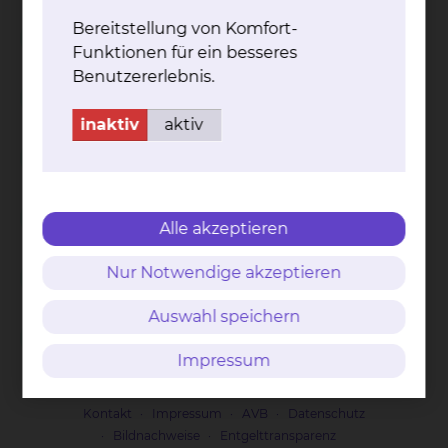
Bereitstellung von Komfort-
Spirituelle Begleitung
Funktionen für ein besseres
Benutzererlebnis.
Rituale
inaktiv
aktiv
Begleitung und Beratung bei ethischen
Fragen
Ethische Fallbesprechungen
Alle akzeptieren
Unterricht an der Krankenpflegeschule und
Nur Notwendige akzeptieren
im Bildungszentrum
Auswahl speichern
Seminare und Vorträge
Impressum
Kontakt
Impressum
AVB
Datenschutz
Bildnachweise
Entgelttransparenz