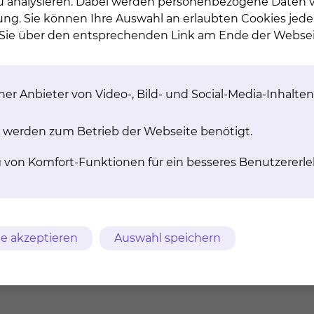
 zu analysieren. Dabei werden personenbezogene Daten ve
ung. Sie können Ihre Auswahl an erlaubten Cookies jede
n Sie über den entsprechenden Link am Ende der Websei
tung und Unterstützung an – verschwiegen, kostenfrei
r Religion zugehörig fühlen.
er Anbieter von Video-, Bild- und Social-Media-Inhalten
 werden zum Betrieb der Webseite benötigt.
g von Komfort-Funktionen für ein besseres Benutzererle
Sterbe- und
Begleitung in Krisen
Trauerbegleitun
e akzeptieren
Auswahl speichern
Begleitung und
Ethische
Beratung bei ethischen
Fallbesprechun
Fragen