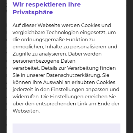
Wir respektieren Ihre
2. Was geschieht, wenn der von Ihnen gewählte
Privatsphäre
Wahlarzt verhindert ist?
Die Rechtsprechung unterscheidet bei der
Auf dieser Webseite werden Cookies und
Erbringung einer wahlärztlichen Leistung durch
vergleichbare Technologien eingesetzt, um
einen ständigen Vertreter des Wahlarztes
die ordnungsgemäße Funktion zu
zwischen vorhersehbarer und unvorhersehbarer
ermöglichen, Inhalte zu personalisieren und
Verhinderung des Wahlarztes. Bei einer
Zugriffe zu analysieren. Dabei werden
unvorhersehbaren Verhinderung Ihres Wahlarztes
personenbezogene Daten
wird die wahlärztliche Leistung von seinem
verarbeitet. Details zur Verarbeitung finden
ständigen ärztlichen Vertreter übernommen. Bei
Sie in unserer Datenschutzerklärung. Sie
Abschluss eines Vertrages für die Wahlleistung
können Ihre Auswahl an erlaubten Cookies
"Chefarztbehandlung" erhalten Sie eine
jederzeit in den Einstellungen anpassen und
Aufstellung aller ständigen Vertreter der Chefärzte
widerrufen. Die Einstellungen erreichen Sie
unseres Klinikums. Im Falle der unvorhersehbaren
über den entsprechenden Link am Ende der
Verhinderung des Wahlarztes werden die
Webseiten.
Leistungen des ständigen ärztlichen Vertreters als
wahlärztliche Leistungen in Rechnung gestellt.