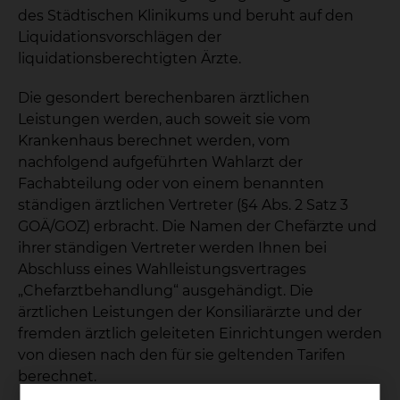
des Städtischen Klinikums und beruht auf den
Liquidationsvorschlägen der
liquidationsberechtigten Ärzte.
Die gesondert berechenbaren ärztlichen
Leistungen werden, auch soweit sie vom
Krankenhaus berechnet werden, vom
nachfolgend aufgeführten Wahlarzt der
Fachabteilung oder von einem benannten
ständigen ärztlichen Vertreter (§4 Abs. 2 Satz 3
GOÄ/GOZ) erbracht. Die Namen der Chefärzte und
ihrer ständigen Vertreter werden Ihnen bei
Abschluss eines Wahlleistungsvertrages
„Chefarztbehandlung“ ausgehändigt. Die
ärztlichen Leistungen der Konsiliarärzte und der
fremden ärztlich geleiteten Einrichtungen werden
von diesen nach den für sie geltenden Tarifen
berechnet.