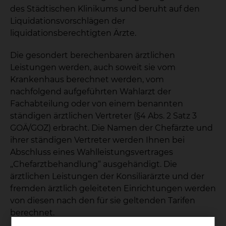
des Städtischen Klinikums und beruht auf den
Liquidationsvorschlägen der
liquidationsberechtigten Ärzte.
Die gesondert berechenbaren ärztlichen
Leistungen werden, auch soweit sie vom
Krankenhaus berechnet werden, vom
nachfolgend aufgeführten Wahlarzt der
Fachabteilung oder von einem benannten
ständigen ärztlichen Vertreter (§4 Abs. 2 Satz 3
GOÄ/GOZ) erbracht. Die Namen der Chefärzte und
ihrer ständigen Vertreter werden Ihnen bei
Abschluss eines Wahlleistungsvertrages
„Chefarztbehandlung“ ausgehändigt. Die
ärztlichen Leistungen der Konsiliarärzte und der
fremden ärztlich geleiteten Einrichtungen werden
von diesen nach den für sie geltenden Tarifen
berechnet.