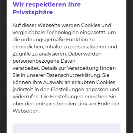
Wir respektieren Ihre
2. Was geschieht, wenn der von Ihnen gewählte
Privatsphäre
Wahlarzt verhindert ist?
Die Rechtsprechung unterscheidet bei der
Auf dieser Webseite werden Cookies und
Erbringung einer wahlärztlichen Leistung durch
vergleichbare Technologien eingesetzt, um
einen ständigen Vertreter des Wahlarztes
die ordnungsgemäße Funktion zu
zwischen vorhersehbarer und unvorhersehbarer
ermöglichen, Inhalte zu personalisieren und
Verhinderung des Wahlarztes. Bei einer
Zugriffe zu analysieren. Dabei werden
unvorhersehbaren Verhinderung Ihres Wahlarztes
personenbezogene Daten
wird die wahlärztliche Leistung von seinem
verarbeitet. Details zur Verarbeitung finden
ständigen ärztlichen Vertreter übernommen. Bei
Sie in unserer Datenschutzerklärung. Sie
Abschluss eines Vertrages für die Wahlleistung
können Ihre Auswahl an erlaubten Cookies
"Chefarztbehandlung" erhalten Sie eine
jederzeit in den Einstellungen anpassen und
Aufstellung aller ständigen Vertreter der Chefärzte
widerrufen. Die Einstellungen erreichen Sie
unseres Klinikums. Im Falle der unvorhersehbaren
über den entsprechenden Link am Ende der
Verhinderung des Wahlarztes werden die
Webseiten.
Leistungen des ständigen ärztlichen Vertreters als
wahlärztliche Leistungen in Rechnung gestellt.