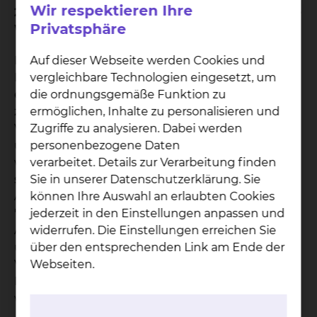
Wir respektieren Ihre
2. Was geschieht, wenn der von Ihnen gewählte
Privatsphäre
Wahlarzt verhindert ist?
Die Rechtsprechung unterscheidet bei der
Auf dieser Webseite werden Cookies und
Erbringung einer wahlärztlichen Leistung durch
vergleichbare Technologien eingesetzt, um
einen ständigen Vertreter des Wahlarztes
die ordnungsgemäße Funktion zu
zwischen vorhersehbarer und unvorhersehbarer
ermöglichen, Inhalte zu personalisieren und
Verhinderung des Wahlarztes. Bei einer
Zugriffe zu analysieren. Dabei werden
unvorhersehbaren Verhinderung Ihres Wahlarztes
personenbezogene Daten
wird die wahlärztliche Leistung von seinem
verarbeitet. Details zur Verarbeitung finden
ständigen ärztlichen Vertreter übernommen. Bei
Sie in unserer Datenschutzerklärung. Sie
Abschluss eines Vertrages für die Wahlleistung
können Ihre Auswahl an erlaubten Cookies
"Chefarztbehandlung" erhalten Sie eine
jederzeit in den Einstellungen anpassen und
Aufstellung aller ständigen Vertreter der Chefärzte
widerrufen. Die Einstellungen erreichen Sie
unseres Klinikums. Im Falle der unvorhersehbaren
über den entsprechenden Link am Ende der
Verhinderung des Wahlarztes werden die
Webseiten.
Leistungen des ständigen ärztlichen Vertreters als
wahlärztliche Leistungen in Rechnung gestellt.