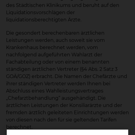
des Städtischen Klinikums und beruht auf den
Liquidationsvorschlägen der
liquidationsberechtigten Ärzte.
Die gesondert berechenbaren ärztlichen
Leistungen werden, auch soweit sie vom
Krankenhaus berechnet werden, vom
nachfolgend aufgeführten Wahlarzt der
Fachabteilung oder von einem benannten
ständigen ärztlichen Vertreter (§4 Abs. 2 Satz 3
GOÄ/GOZ) erbracht. Die Namen der Chefärzte und
ihrer ständigen Vertreter werden Ihnen bei
Abschluss eines Wahlleistungsvertrages
„Chefarztbehandlung“ ausgehändigt. Die
ärztlichen Leistungen der Konsiliarärzte und der
fremden ärztlich geleiteten Einrichtungen werden
von diesen nach den für sie geltenden Tarifen
berechnet.