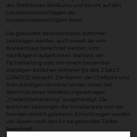
des Städtischen Klinikums und beruht auf den
Liquidationsvorschlägen der
liquidationsberechtigten Ärzte.
Die gesondert berechenbaren ärztlichen
Leistungen werden, auch soweit sie vom
Krankenhaus berechnet werden, vom
nachfolgend aufgeführten Wahlarzt der
Fachabteilung oder von einem benannten
ständigen ärztlichen Vertreter (§4 Abs. 2 Satz 3
GOÄ/GOZ) erbracht. Die Namen der Chefärzte und
ihrer ständigen Vertreter werden Ihnen bei
Abschluss eines Wahlleistungsvertrages
„Chefarztbehandlung“ ausgehändigt. Die
ärztlichen Leistungen der Konsiliarärzte und der
fremden ärztlich geleiteten Einrichtungen werden
von diesen nach den für sie geltenden Tarifen
berechnet.