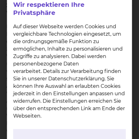
Wir respektieren Ihre
2. Was geschieht, wenn der von Ihnen gewählte
Privatsphäre
Wahlarzt verhindert ist?
Die Rechtsprechung unterscheidet bei der
Auf dieser Webseite werden Cookies und
Erbringung einer wahlärztlichen Leistung durch
vergleichbare Technologien eingesetzt, um
einen ständigen Vertreter des Wahlarztes
die ordnungsgemäße Funktion zu
zwischen vorhersehbarer und unvorhersehbarer
ermöglichen, Inhalte zu personalisieren und
Verhinderung des Wahlarztes. Bei einer
Zugriffe zu analysieren. Dabei werden
unvorhersehbaren Verhinderung Ihres Wahlarztes
personenbezogene Daten
wird die wahlärztliche Leistung von seinem
verarbeitet. Details zur Verarbeitung finden
ständigen ärztlichen Vertreter übernommen. Bei
Sie in unserer Datenschutzerklärung. Sie
Abschluss eines Vertrages für die Wahlleistung
können Ihre Auswahl an erlaubten Cookies
"Chefarztbehandlung" erhalten Sie eine
jederzeit in den Einstellungen anpassen und
Aufstellung aller ständigen Vertreter der Chefärzte
widerrufen. Die Einstellungen erreichen Sie
unseres Klinikums. Im Falle der unvorhersehbaren
über den entsprechenden Link am Ende der
Verhinderung des Wahlarztes werden die
Webseiten.
Leistungen des ständigen ärztlichen Vertreters als
wahlärztliche Leistungen in Rechnung gestellt.