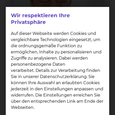
Wir respektieren Ihre
Privatsphäre
Auf dieser Webseite werden Cookies und
vergleichbare Technologien eingesetzt, um
die ordnungsgemäße Funktion zu
ermöglichen, Inhalte zu personalisieren und
Zugriffe zu analysieren. Dabei werden
Dr. Mar­cel Ans­sar
personenbezogene Daten
verarbeitet. Details zur Verarbeitung finden
Fichtengrund 1, 38126 Braunschweig
Sie in unserer Datenschutzerklärung. Sie
Tel.:
+49 531 595 2527
können Ihre Auswahl an erlaubten Cookies
Fax: +49531 595 2658
jederzeit in den Einstellungen anpassen und
Per E-Mail kontaktieren
widerrufen. Die Einstellungen erreichen Sie
über den entsprechenden Link am Ende der
Webseiten.