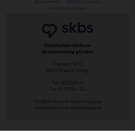
Bildnachweise
Entgelttransparenz
Cookie Einstellungen
Städtisches Klinikum
Braunschweig gGmbH
Freisestr. 9/10
38118 Braunschweig
Tel.: 0531/595-0
Fax: 0531/595-1322
info@klinikum-braunschweig.de
www.klinikum-braunschweig.de