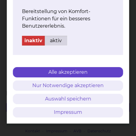
Eingriffen wegen nicht vorhersehbarer und
erst nach Abschluss der poststationären
Bereitstellung von Komfort-
Behandlung gemäß § 115a SGB V
Funktionen für ein besseres
aufgetretener und den Behandlungserfolg
Benutzererlebnis.
gefährdenden Komplikationen.
Die Daten der stationären und
inaktiv
aktiv
poststationären Behandlung gemäß § 115a
SGB V sowie die Art der Komplikationen sind
bei der Abrechnung anzugeben.
01321, 02300, 02310, 02340, 02343, 40120,
Alle akzeptieren
40144.
Nur Notwendige akzeptieren
Dokument
Auswahl speichern
1006.28 KB
PDF
Impressum
Ermächtigung chirurgische Fachgebiete
Kontakt
Impressum
AVB
Datenschutz