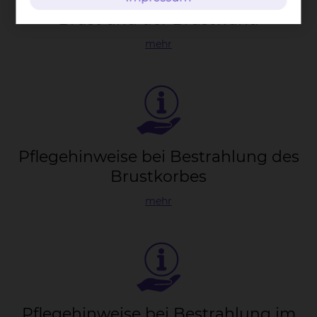
Brust und der Brust­wand
mehr
Pfle­ge­hin­wei­se bei Be­strah­lung des
Brust­kor­bes
mehr
Pfle­ge­hin­wei­se bei Be­strah­lung im