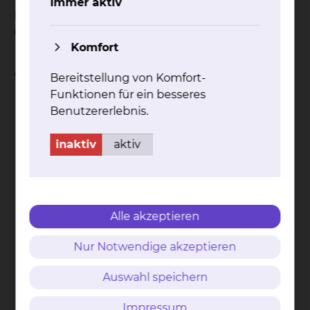
Immer aktiv
Bestrahlung, gute Schonung der umliegenden
Organe sowie sehr kleine Bestrahlungsfelder.
Komfort
Weitere Informationen
Bereitstellung von Komfort-
Funktionen für ein besseres
Benutzererlebnis.
inaktiv
aktiv
Pfle­ge­hin­wei­se bei Be­strah­lung
mehr
Alle akzeptieren
Nur Notwendige akzeptieren
Auswahl speichern
Pfle­ge­hin­wei­se bei Be­strah­lung der
Impressum