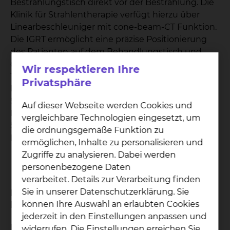
Bestrahlungstisch direkt vor der Bestrahlung. Die
Klinik für Strahlentherapie verfügt hierzu über
Linearbeschleuniger mit cone-beam-CT Funktion.
Die IGRT ermöglicht eine präzise Positionierung
des Patienten auf dem Behandlungstisch und
damit eine sehr exakte Bestrahlung der
Wir respektieren Ihre
Tumorregion. Dieses macht eine präzise
Privatsphäre
Bestrahlung der Tumorregion unter maximaler
Schonung umgebenden Organe, welche keine
Auf dieser Webseite werden Cookies und
Dosis erhalten sollen, möglich. Eine höhere
vergleichbare Technologien eingesetzt, um
Strahlendosis kann appliziert werden, um die
die ordnungsgemäße Funktion zu
Heilungs-Chancen zu erhöhen.
ermöglichen, Inhalte zu personalisieren und
Zugriffe zu analysieren. Dabei werden
personenbezogene Daten
verarbeitet. Details zur Verarbeitung finden
Sie in unserer Datenschutzerklärung. Sie
Image-guided Radiotherapie (IGRT) beim
Prostatakarzinom
können Ihre Auswahl an erlaubten Cookies
jederzeit in den Einstellungen anpassen und
Die Strahlentherapie beim nicht-operierten
widerrufen. Die Einstellungen erreichen Sie