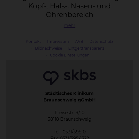
Kopf-. Hals-, Na­sen- und
Oh­ren­be­reich
mehr
Kontakt
Impressum
AVB
Datenschutz
Bildnachweise
Entgelttransparenz
Cookie Einstellungen
Städtisches Klinikum
Braunschweig gGmbH
Freisestr. 9/10
38118 Braunschweig
Tel.: 0531/595-0
Fax: 0531/595-1322