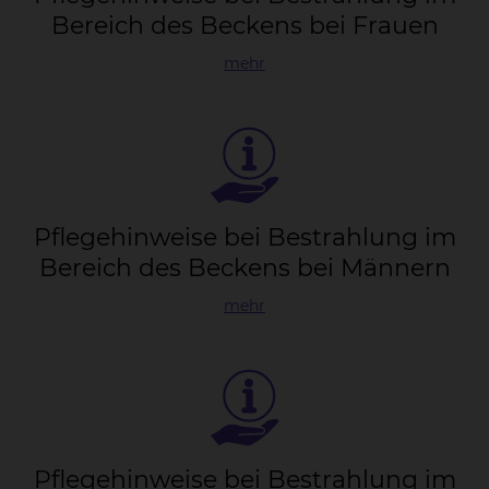
Be­reich des Be­ckens bei Frau­en
mehr
Pfle­ge­hin­wei­se bei Be­strah­lung im
Be­reich des Be­ckens bei Män­nern
mehr
Pfle­ge­hin­wei­se bei Be­strah­lung im