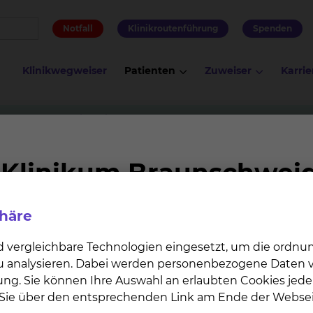
Notfall
Klinikroutenführung
Spenden
Klinikwegweiser
Patienten
Zuweiser
Karrie
orax- & Gefäßchirurgie
Famulatur (Medizinstudium)
dium)
phäre
 Sie in allen medizinischen Fachrichtungen Famulature
 Hannover (MHH) erhalten Sie umfassende Einblicke in 
d vergleichbare Technologien eingesetzt, um die ordn
 zu analysieren. Dabei werden personenbezogene Daten ve
ung. Sie können Ihre Auswahl an erlaubten Cookies jede
n Sie über den entsprechenden Link am Ende der Websei