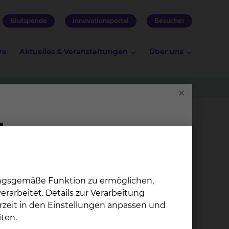
Blutspende
Innovationsportal
Besucher
re
Aktuelles & Veranstaltungen
Über uns
n absolvieren. Als Akademisches
den Klinikalltag.
ungsgemäße Funktion zu ermöglichen,
rarbeitet. Details zur Verarbeitung
rzeit in den Einstellungen anpassen und
ten.