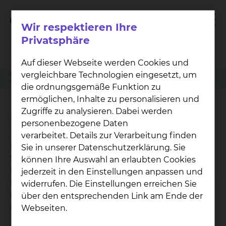
Wir respektieren Ihre
Privatsphäre
Auf dieser Webseite werden Cookies und
vergleichbare Technologien eingesetzt, um
Patienten
Angehörige & Besucher
Orthopädie
Famulatur (Medizinstudium)
die ordnungsgemäße Funktion zu
ermöglichen, Inhalte zu personalisieren und
Zugriffe zu analysieren. Dabei werden
Famulatur (Medizinstudium)
personenbezogene Daten
verarbeitet. Details zur Verarbeitung finden
Im Städtischen Klinikum Braunschweig können
Sie in unserer Datenschutzerklärung. Sie
Sie in allen medizinischen Fachrichtungen
können Ihre Auswahl an erlaubten Cookies
Famulaturen absolvieren. Als Akademisches
jederzeit in den Einstellungen anpassen und
Lehrkrankenhaus der Medizinischen Hochschule
widerrufen. Die Einstellungen erreichen Sie
Hannover (MHH) erhalten Sie umfassende
über den entsprechenden Link am Ende der
Einblicke in den Klinikalltag.
Webseiten.