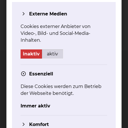
Externe Medien
Cookies externer Anbieter von
Video-, Bild- und Social-Media-
Inhalten.
Kontakt
Impressum
AVB
Datenschutz
Bildnachweise
Entgelttransparenz
Cookie Einstellungen
inaktiv
aktiv
Essenziell
Städtisches Klinikum
Diese Cookies werden zum Betrieb
Braunschweig gGmbH
der Webseite benötigt.
Freisestr. 9/10
38118 Braunschweig
Immer aktiv
Tel.: 0531/595-0
Fax: 0531/595-1322
Komfort