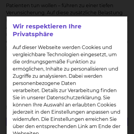
Patienten tun wollen – führen zu einer tiefen
Verunsicherung. Auf diese zusätzliche Belastung
reagieren wir. Unser Ziel ist es, den Zeitrahmen des
Wir respektieren Ihre
Aufenthaltes auf das absolut notwendige Maß zu
Privatsphäre
reduzieren, indem der Aufenthalt mit den
diagnostischen und therapeutischen Maßnahmen
Auf dieser Webseite werden Cookies und
klar durchstrukturiert und organisiert wird.
vergleichbare Technologien eingesetzt, um
die ordnungsgemäße Funktion zu
Geplante Aufnahme
ermöglichen, Inhalte zu personalisieren und
Zugriffe zu analysieren. Dabei werden
personenbezogene Daten
Ungeplante Aufnahme / Notfall
verarbeitet. Details zur Verarbeitung finden
Sie in unserer Datenschutzerklärung. Sie
können Ihre Auswahl an erlaubten Cookies
Unterlagen
jederzeit in den Einstellungen anpassen und
widerrufen. Die Einstellungen erreichen Sie
151.95 KB
PDF
über den entsprechenden Link am Ende der
Fragenkatalog "Menschen mit Demenz im
Webseiten.