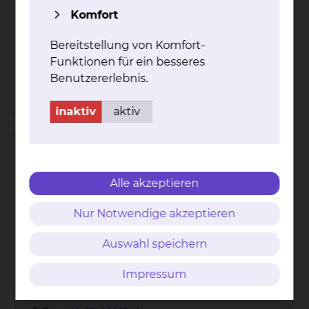
Komfort
Bereitstellung von Komfort-
Funktionen für ein besseres
Trifftweg 73, 38118 Braunschweig
Benutzererlebnis.
Tel.:
+49 531 2565740
inaktiv
aktiv
Alzheimer Gesellschaft Braunschweig e.V.
Alle akzeptieren
Nur Notwendige akzeptieren
Auswahl speichern
Impressum
Trifftweg 73, 38118 Braunschweig