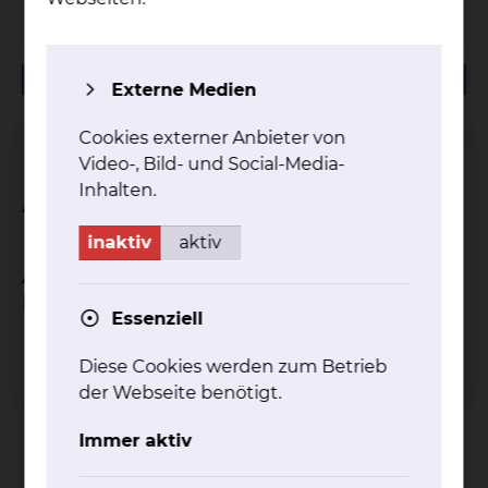
Krankenhaus"
57.74 KB
PDF
Externe Medien
Infoflyer "Menschen mit Demenz im Krankenhaus"
Cookies externer Anbieter von
Video-, Bild- und Social-Media-
Inhalten.
Ansprechpartner
inaktiv
aktiv
Ansprechpartner und Hilfen in den
Beratungsstellen
Essenziell
Diese Cookies werden zum Betrieb
Gerontopsychiatrische Beratungsstelle
der Webseite benötigt.
Immer aktiv