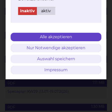
1.94 MB
inaktiv
aktiv
PDF
Speiseplan KW26 (22.06.-28.06.2026)
1.48 MB
PDF
Alle akzeptieren
Speiseplan KW27 (29.06.-05.07.2026)
Nur Notwendige akzeptieren
784.87 KB
Auswahl speichern
PDF
Speiseplan KW28 (06.07.-12.07.2026)
Impressum
7.11 MB
PDF
Speiseplan KW29 (13.07.-19.07.2026)
1.30 MB
PDF