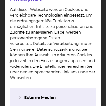
Salz­dah­lu­mer Stra­ße
Auf dieser Webseite werden Cookies und
Salzdahlumer Straße 90, 38126 Braunschweig
vergleichbare Technologien eingesetzt, um
die ordnungsgemäße Funktion zu
Tel.:
+49 531 595 2210
ermöglichen, Inhalte zu personalisieren und
Tel.:
+49 531 595 2339
Zugriffe zu analysieren. Dabei werden
Per E-Mail kontaktieren
personenbezogene Daten
verarbeitet. Details zur Verarbeitung finden
Sie in unserer Datenschutzerklärung. Sie
Ihr Wohlbefinden und Ihre baldige Genesung
können Ihre Auswahl an erlaubten Cookies
liegen uns am Herzen. Eine abwechslungsreiche
jederzeit in den Einstellungen anpassen und
und gesunde Kost kann dazu einen guten Beitrag
widerrufen. Die Einstellungen erreichen Sie
leisten. Deswegen bereiten die Teams aus den
über den entsprechenden Link am Ende der
beiden Küchen des Klinikums Ihr Essen immer
Webseiten.
frisch und direkt vor Ort für Sie zu.
Soweit Sie nicht durch eine ärztliche Verordnung
Externe Medien
eingeschränkt sind, können Sie Ihr Essen nach
Ihren Wünschen zusammenstellen. Unser