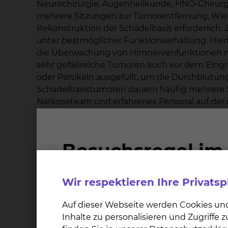
Neurochirurgie, Augenheilkunde, HNO-Chirurgie
mehrere Sitzungen zur Tumorentfernung, Wie
Rekonstruktion der Schädelbasis erforderlich. Z
unter bestmöglicher Funktionserhaltung. Hierb
die Überwachung von Hirnnervenfunktionen mit
sehr gefäßreiche Tumoren auch vor dem Eingrif
oder Partikeln ausgefüllt, um die Durchblutun
Schädelbasistumoren dauern häufig mehrere St
Narkoseteam und erfahrenes Personal auf der n
Das Klinikum Braunschweig hat aufgrund seines
Einwohnern große Erfahrungen mit der Behan
durch die Schädeldecke hindurch, sondern gele
durch die Nase, die Nasennebenhöhlen oder d
Wir respektieren Ihre Privats
Weitere Informationen
Auf dieser Webseite werden Cookies un
Inhalte zu personalisieren und Zugriffe