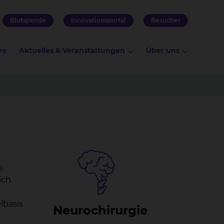
Blutspende
Innovationsportal
Besucher
re
Aktuelles & Veranstaltungen
Über uns
e
ich
lbasis
Neu­ro­chir­ur­gie