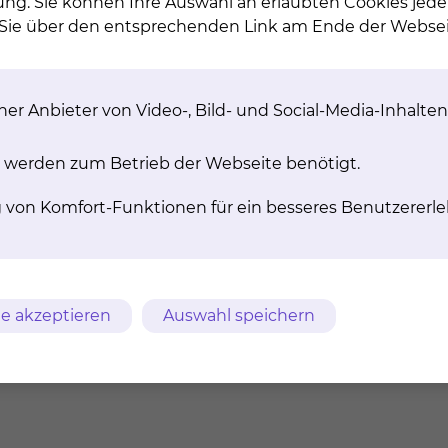
ung. Sie können Ihre Auswahl an erlaubten Cookies jede
n Sie über den entsprechenden Link am Ende der Websei
­ter­dis­zi­pli­nä­re
­mor­kon­fe­renz
er Anbieter von Video-, Bild- und Social-Media-Inhalten
men der Tumorkonferenz
den alle Befunde und
 werden zum Betrieb der Webseite benötigt.
ngsstrategien besprochen.
interdisziplinäre Vorgehen
g von Komfort-Funktionen für ein besseres Benutzererle
cht den Anforderungen der
n Krebsgesellschaft (DKG).
mehr
e akzeptieren
Auswahl speichern