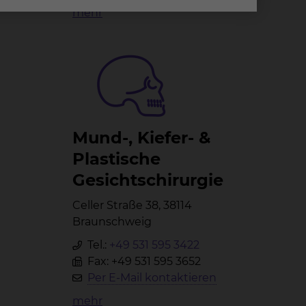
mehr
Mund-, Kie­fer- &
Plas­ti­sche
Ge­sichts­chir­ur­gie
Celler Straße 38, 38114
Braunschweig
Tel.:
+49 531 595 3422
Fax: +49 531 595 3652
Per E-Mail kontaktieren
mehr