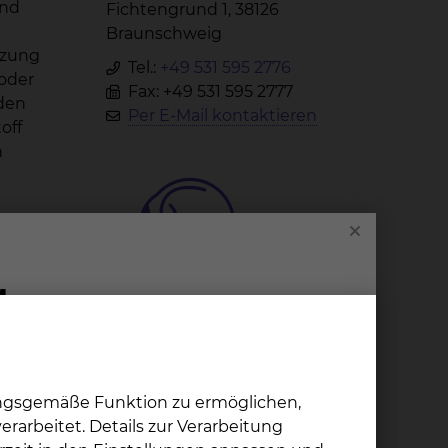
ind
Fichtengrund 1, 38126
Braunschweig
itzung
Tel.:
+49 531 595 2776
 oder
Fax: +49 531 595 2777
rden
Per E-Mail kontaktieren
off
n
n
ur
s Ohr,
Au­gen­heil­kun­de
Fichtengrund 1, 38126
Braunschweig
Tel.:
+49 531 595 2301
ungsgemäße Funktion zu ermöglichen,
Fax: +49 531 595 2652
rarbeitet. Details zur Verarbeitung
Per E-Mail kontaktieren