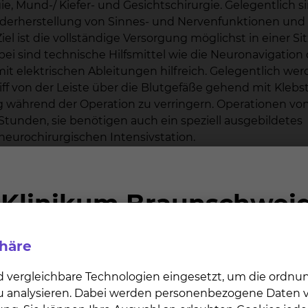
, Mund-/ Kiefer- und Gesichtschirurgie. Gelegentlich s
derherstellung von Sinnes- und Nervenfunktionen und
iel ist die vollständige Versorgung möglichst in einer S
ei sind technische Hilfsmittel wie die Neuronavigation
 elektrischen Ableitungen hilfreich. Gelegentlich we
f von der Leiste über die Blutgefäße gehend mit Klebst
g während der Operation zu verringern. Operationen vo
unden, sie benötigen auch ein speziell ausgebildetes
eurochirurgischen Intensivstation.
 großen Einzugsgebietes einer Region von ca. 1 Millio
dlung von Schädelbasistumoren. Diese werden nicht n
gentlich auch seitlich durch die Augenhöhle, durch da
en Rachen entfernt.
phäre
d vergleichbare Technologien eingesetzt, um die ordn
 zu analysieren. Dabei werden personenbezogene Daten ve