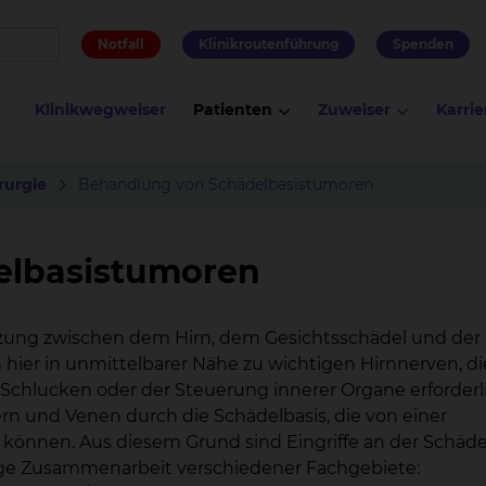
Notfall
Klinikroutenführung
Spenden
Klinikwegweiser
Patienten
Zuweiser
Karrie
rurgie
Behandlung von Schädelbasistumoren
elbasistumoren
nzung zwischen dem Hirn, dem Gesichtsschädel und der
ier in unmittelbarer Nähe zu wichtigen Hirnnerven, di
 Schlucken oder der Steuerung innerer Organe erforderl
rn und Venen durch die Schädelbasis, die von einer
können. Aus diesem Grund sind Eingriffe an der Schäde
enge Zusammenarbeit verschiedener Fachgebiete: