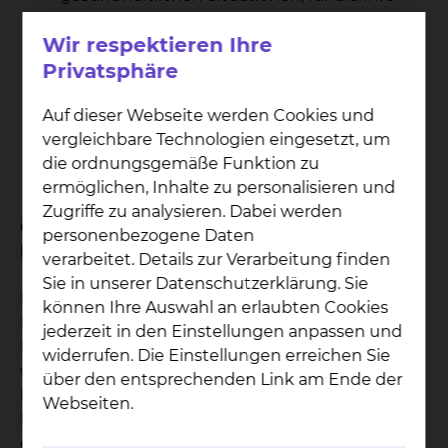
Patientenverfügung gelten soll.
Wir respektieren Ihre
Aussagen zu ärztlichen
Behandlungsmaßnahmen, die Sie wünschen
Privatsphäre
oder ausschließen möchten.
Auf dieser Webseite werden Cookies und
Möglichst Benennung eines
vergleichbare Technologien eingesetzt, um
Bevollmächtigten für medizinische
die ordnungsgemäße Funktion zu
Behandlungsfragen.
ermöglichen, Inhalte zu personalisieren und
Ort, Datum, Unterschrift.
Zugriffe zu analysieren. Dabei werden
Gibt es geeignete Vordrucke, um eine
personenbezogene Daten
Patientenverfügung abzufassen?
verarbeitet. Details zur Verarbeitung finden
Sie in unserer Datenschutzerklärung. Sie
Diese Broschüren informieren gründlich über die
können Ihre Auswahl an erlaubten Cookies
Hintergründe zur Patientenverfügung und helfen
jederzeit in den Einstellungen anpassen und
Ihnen bei der eigenen Entscheidungsfindung,
widerrufen. Die Einstellungen erreichen Sie
welche medizinischen Maßnahmen Sie
über den entsprechenden Link am Ende der
befürworten oder ablehnen möchte. Sie bieten
Webseiten.
Ihnen die Möglichkeit, Ihren Willen für den Fall
einer schweren Erkrankung zu dokumentieren. Es