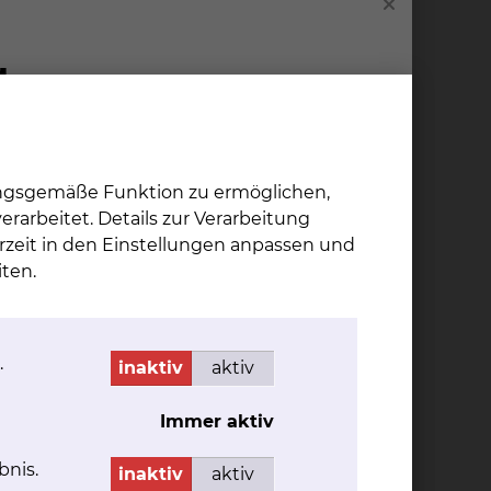
ersatz.
alve
r die
bare
v der
Dr. In­go Brei­ten­bach
ungsgemäße Funktion zu ermöglichen,
Fichtengrund 1, 38126
rarbeitet. Details zur Verarbeitung
Braunschweig
n
rzeit in den Einstellungen anpassen und
e
ten.
Tel.:
+49 531 595 2213
Fax: +49 531 595 2658
Per E-Mail kontaktieren
e TAVI
.
inaktiv
aktiv
Immer aktiv
bnis.
uf
inaktiv
aktiv