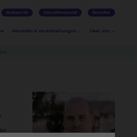
Blutspende
Innovationsportal
Besucher
re
Aktuelles & Veranstaltungen
Über uns
pie
r
der