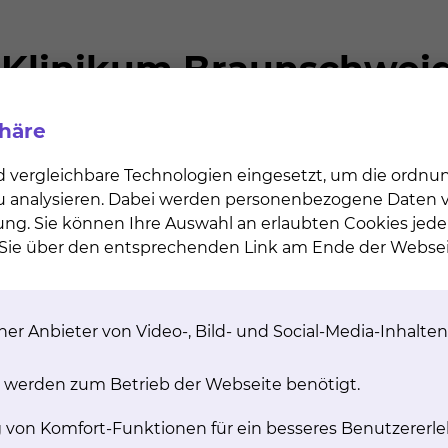
chgradig verengten Aortenklappe ist der Aortenklappen
 Operation und ohne die Verwendung der Herz-Lungen –
etergestütztes Verfahren (TAVI, transcatheter aortic v
nütigen Eingriff auf einem speziellen Katheter meist übe
Aortenklappe des Patienten wird dann durch die entfalt
phäre
einem Zugang über die Leistenschlagader kann Alternati
r linken Brust direkt über die Herzspitze, über die
d vergleichbare Technologien eingesetzt, um die ordn
tschlagader erfolgen.
 zu analysieren. Dabei werden personenbezogene Daten ve
in einem hochmodernen Hybrid –Operationssaal durch ei
ung. Sie können Ihre Auswahl an erlaubten Cookies jede
diologen, Anästhesisten und Ultraschallspezialisten sowi
n Sie über den entsprechenden Link am Ende der Websei
tmögliche Sicherheit für den Patienten garantiert.
onelle Operation über eine Eröffnung des Brustkorbes
 Begleiterkrankungen zu Risikoreich erscheint stellt di
er Anbieter von Video-, Bild- und Social-Media-Inhalten
hr als 150 dieser Implantationen. Um den individuellen
 werden zum Betrieb der Webseite benötigt.
se gerecht zu werden stehen die TAVI Prothesen aller
g von Komfort-Funktionen für ein besseres Benutzererle
Verfahren am Klinikum Braunschweig wird fortlaufend a