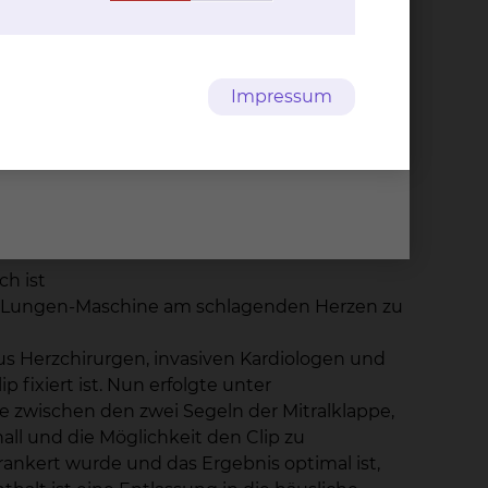
erung
Herz-, Tho­rax- &
ebnisse
Ge­fäß­chir­ur­gie
Impressum
Fichtengrund 1, 38126
Braunschweig
Tel.:
+49 531 595 2213
fahren
Fax: +49 531 595 2658
leiden.
Per E-Mail kontaktieren
en
ch ist
rz-Lungen-Maschine am schlagenden Herzen zu
us Herzchirurgen, invasiven Kardiologen und
 fixiert ist. Nun erfolgte unter
le zwischen den zwei Segeln der Mitralklappe,
all und die Möglichkeit den Clip zu
erankert wurde und das Ergebnis optimal ist,