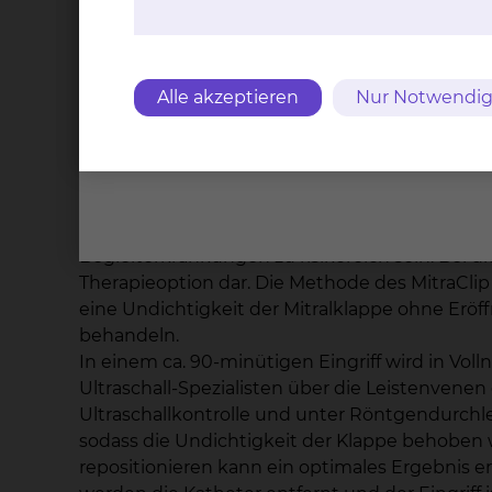
mögliche Verbesserungen überprüft und die 
kontrolliert. Im Vergleich zum Bundesdurchs
erzielt.
Alle akzeptieren
Nur Notwendig
Kathetergestütztes Mitralklappen-Clippi
Die minimal-invasive, klappenerhaltende Mitra
zur Behandlung von Patienten, die an einer Und
(LINK: Chirurgie der Mitralklappe). Allerdings 
Begleiterkrankungen zu risikoreich sein. Bei di
Therapieoption dar. Die Methode des MitraClip 
eine Undichtigkeit der Mitralklappe ohne E
behandeln.
In einem ca. 90-minütigen Eingriff wird in Vo
Ultraschall-Spezialisten über die Leistenvenen e
Ultraschallkontrolle und unter Röntgendurchle
sodass die Undichtigkeit der Klappe behoben wi
repositionieren kann ein optimales Ergebnis er