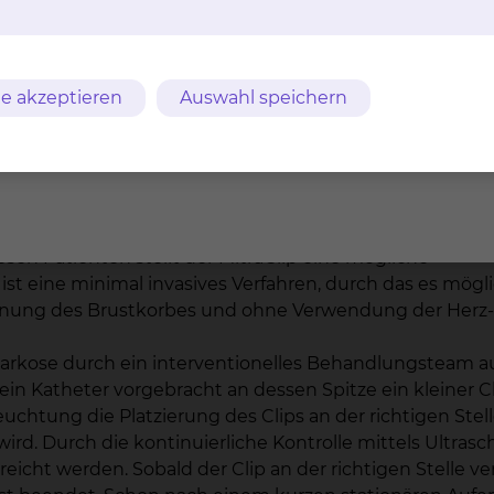
Ergebnisse im Rahmen der bundesweiten Qualitätssich
chnitt werden am Klinikum Braunschweig sehr gute Erg
e akzeptieren
Auswahl speichern
ng (MitraClip)
lklappenrekonstruktion ist grundsätzlich das beste Ver
ichtigkeit der Mitralklappe (Mitralklappeninsuffizienz) 
kann dieser Eingriff bei älteren Patienten mit bedeutsam
esen Patienten stellt der MitraClip eine mögliche
ist eine minimal invasives Verfahren, durch das es mögli
röffnung des Brustkorbes und ohne Verwendung der He
llnarkose durch ein interventionelles Behandlungsteam a
in Katheter vorgebracht an dessen Spitze ein kleiner Clip
uchtung die Platzierung des Clips an der richtigen Stel
rd. Durch die kontinuierliche Kontrolle mittels Ultrasch
reicht werden. Sobald der Clip an der richtigen Stelle v