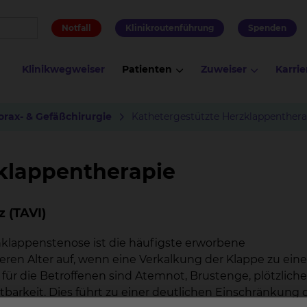
Notfall
Klinikroutenführung
Spenden
Klinikwegweiser
Patienten
Zuweiser
Karrie
orax- & Gefäßchirurgie
Kathetergestützte Herzklappenthera
klappentherapie
 (TAVI)
lappenstenose ist die häufigste erworbene
eren Alter auf, wenn eine Verkalkung der Klappe zu eine
für die Betroffenen sind Atemnot, Brustenge, plötzliche
barkeit. Dies führt zu einer deutlichen Einschränkung 