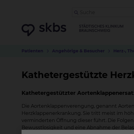
Patienten
Angehörige & Besucher
Herz-, Th
Kathetergestützte Herz
Kathetergestützter Aortenklappenersatz
Die Aortenklappenverengung, genannt Aortenk
Herzklappenerkrankung. Sie tritt meist im höh
verminderten Öffnung dieser führt. Die Folgen 
Bewusstlosigkeit und eine Abnahme der Belast