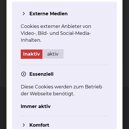
Fich­ten­grund
Externe Medien
Fichtengrund 1, 38126 Braunschweig
Cookies externer Anbieter von
Tel.:
+49 531 595 2330
Video-, Bild- und Social-Media-
Fax: +49 531 595 2567
(07:00 Uhr-15:00 Uhr)
Inhalten.
mehr
inaktiv
aktiv
Essenziell
Kontakt
Impressum
AVB
Datenschutz
Bildnachweise
Entgelttransparenz
Cookie Einstellungen
Diese Cookies werden zum Betrieb
der Webseite benötigt.
Immer aktiv
Städtisches Klinikum
Braunschweig gGmbH
Komfort