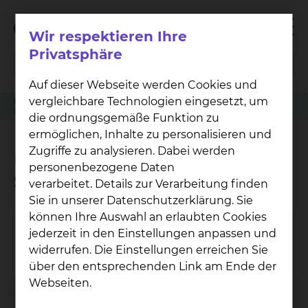
Wir respektieren Ihre
Privatsphäre
Auf dieser Webseite werden Cookies und
vergleichbare Technologien eingesetzt, um
Patienten
Angehörige & Besucher
Augenheilkunde
Physiotherapie am Standort Salzdahlumer Straße
die ordnungsgemäße Funktion zu
ermöglichen, Inhalte zu personalisieren und
Zugriffe zu analysieren. Dabei werden
Physiotherapie am Standort
personenbezogene Daten
Salzdahlumer Straße
verarbeitet. Details zur Verarbeitung finden
Sie in unserer Datenschutzerklärung. Sie
können Ihre Auswahl an erlaubten Cookies
jederzeit in den Einstellungen anpassen und
widerrufen. Die Einstellungen erreichen Sie
über den entsprechenden Link am Ende der
Webseiten.
Phy­sio­the­ra­pie