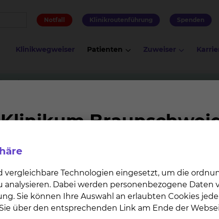
Notfall
Klinikroutenführung
Spenden
Klinikwegweiser
Patienten
Zuweiser
Karrie
iologie
Physiotherapie am Standort Salzdahlumer Straße
dort Salzdahlumer Straße
phäre
d vergleichbare Technologien eingesetzt, um die ordn
 zu analysieren. Dabei werden personenbezogene Daten ve
ung. Sie können Ihre Auswahl an erlaubten Cookies jede
n Sie über den entsprechenden Link am Ende der Websei