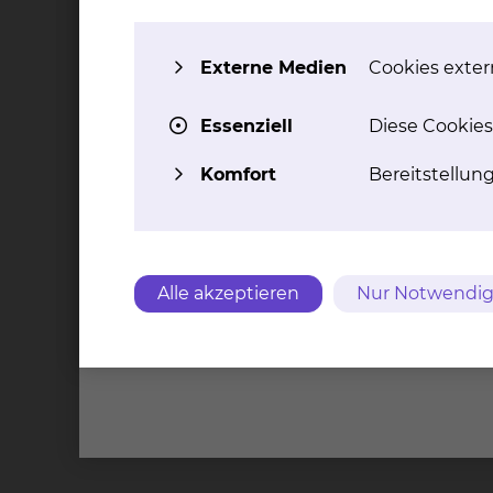
Fichtengrund 1, 38126 Braunschweig
Tel.:
+49 531 595 2330
Externe Medien
Cookies extern
Fax: +49 531 595 2567
(07:00 Uhr-15:00 Uhr)
mehr
Essenziell
Diese Cookies
Komfort
Bereitstellun
Alle akzeptieren
Nur Notwendig