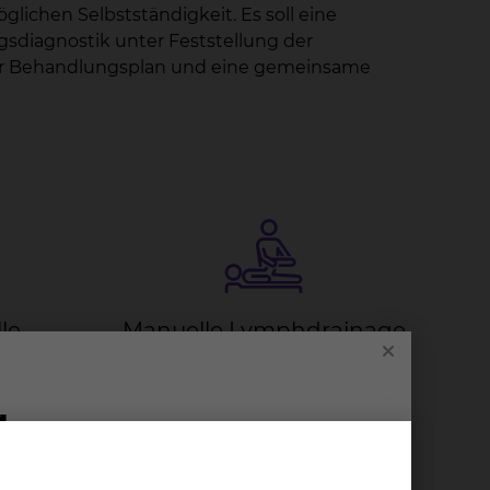
ichen Selbstständigkeit. Es soll eine
sdiagnostik unter Feststellung der
ller Behandlungsplan und eine gemeinsame
­le
Ma­nu­el­le Lymph­drai­na­ge
ik (NST)
Massagetechnik zur Lösung von
Stauungen oder Ansammlung von
fe werden
Gewebsflüssigkeit im Körper. Mit
 Reize
sanften Griffen wird das Lymphsystem
stimuliert.
mehr