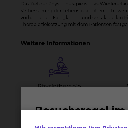
Das Ziel der Physiotherapie ist das Wiederer
Verbesserung der Lebensqualität erreicht wer
vorhandenen Fähigkeiten und der aktuellen E
Therapiezielsetzung mit dem Patienten festge
Weitere Informationen
Phy­sio­the­ra­pie
Die Physiotherapie ist eine
Der
Behandlungsform, mit der
Gerätek
Krankheiten aus fast allen
Patien
medizinischen Fachbereichen
ganz
therapiert werden.
Körper
ohne d
mehr