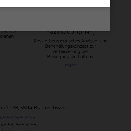
e
Pro­prio­zep­ti­ve
Neu­ro­mus­ku­lä­re
ttelt
Fa­zi­li­ta­ti­on(PNF)
rung der
dienen.
Physiotherapeutisches Analyse- und
Behandlungskonzept zur
Verbesserung des
Bewegungsverhaltens.
mehr
Straße 38, 38114 Braunschweig
49 531 595 3273
+49 531 595 3298