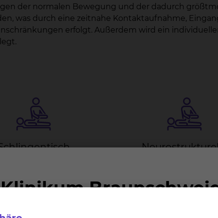
langen der normalen Bewegung und der dadurch größtmögl
den, was durch eine zeitnahe Kontaktaufnahme, Eingang
inschränkungen erfolgt. Außerdem wird ein individue
legt.
Schlin­gen­tisch
Neu­ro­struk­tu­rel
In­te­gra­ti­ons­tech­n
 Schlingentisch ist eine
onstruktion, in welches der
Durch spezielle Massagegrif
t die Schwerelosigkeit am
während der Behandlung
en Körper oder einzelnen
gesetzt.
abschnitten erfahren kann
as Herz-Kreislaufsystem zu
mehr
belasten.