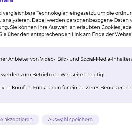
phäre
mehr
d vergleichbare Technologien eingesetzt, um die ordn
 zu analysieren. Dabei werden personenbezogene Daten ve
ung. Sie können Ihre Auswahl an erlaubten Cookies jede
n Sie über den entsprechenden Link am Ende der Websei
­nu­el­le The­ra­pie
Trig­ger­punkt­the­r
er Anbieter von Video-, Bild- und Social-Media-Inhalten
ivmedizinisches Verfahren zur
Druckpunktbehandlung zur 
ostik und Behandlung von
von Schmerzen.
 werden zum Betrieb der Webseite benötigt.
onsstörungen der Gelenke,
mehr
Muskeln und Nerven.
g von Komfort-Funktionen für ein besseres Benutzererle
mehr
e akzeptieren
Auswahl speichern