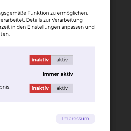
ungsgemäße Funktion zu ermöglichen,
rarbeitet. Details zur Verarbeitung
rzeit in den Einstellungen anpassen und
ten.
a­pie
Fuß­re­flex­zo­nen­the­ra­pie
.
inaktiv
aktiv
Linderung
Massagetechniken des Fußes,
hauptsächlich der Fußsohle um
Immer aktiv
Stoffwechselanregung in den
Organen und anderen Körperteilen zu
bnis.
inaktiv
aktiv
erzielen.
mehr
Impressum