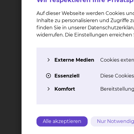
Wir respektieren Ihre Privats
Auf dieser Webseite werden Cookies un
Inhalte zu personalisieren und Zugriffe
finden Sie in unserer Datenschutzerklär
widerrufen. Die Einstellungen erreiche
Mas­sa­ge­the­ra­pie
Ma
Externe Medien
Cookies extern
Die Massage dient zur mechanischen
Alternat
Beeinflussung von Haut,
Diagn
Essenziell
Diese Cookies
Bindegewebe und Muskulatur durch
Funkti
Dehnungs-, Zug und Druckreiz.
Komfort
Bereitstellun
mehr
Alle akzeptieren
Nur Notwendig