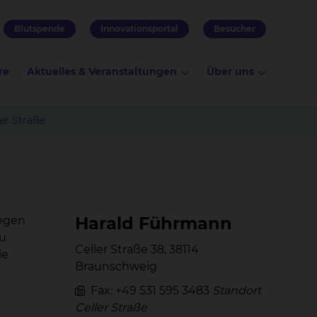
Blutspende
Innovationsportal
Besucher
re
Aktuelles & Veranstaltungen
Über uns
er Straße
Ha­rald Führ­mann
gegen
zu
Celler Straße 38, 38114
ie
Braunschweig
Fax: +49 531 595 3483
Standort
Celler Straße