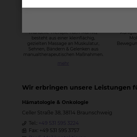
Mar­nitz The­ra­pie
Die Schlüsselzonenmassage und
Taping
manuelle Therapie nach Marnitz
Ruhigst
besteht aus einer kleinflächig,
Mob
gezielten Massage an Muskulatur,
Bewegung
Sehnen, Bändern & Gelenken aus
manualtherapeutischen Maßnahmen.
mehr
Wir erbringen unsere Leistungen fü
Hämatologie & Onkologie
Celler Straße 38, 38114 Braunschweig
Tel.:
+49 531 595 3224
Fax: +49 531 595 3757