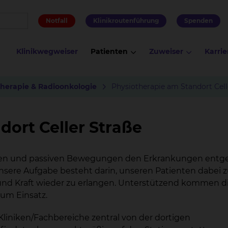
Notfall
Klinikroutenführung
Spenden
Klinikwegweiser
Patienten
Zuweiser
Karrie
therapie & Radioonkologie
Physiotherapie am Standort Cell
dort Celler Straße
istiven und passiven Bewegungen den Erkrankungen ent
nsere Aufgabe besteht darin, unseren Patienten dabei 
n und Kraft wieder zu erlangen. Unterstützend kommen d
um Einsatz.
Kliniken/Fachbereiche zentral von der dortigen