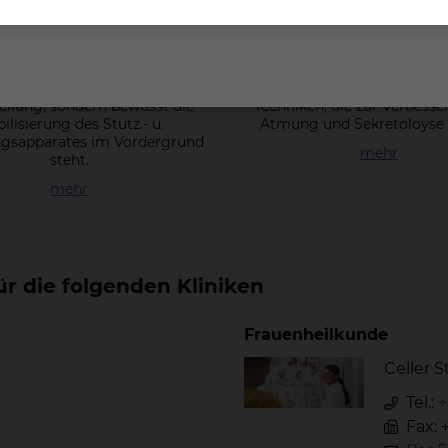
Ki­ne­sio­tape
Atem­the­ra­pi
 Methode bei der nicht die
Die Atemtherapie vermi
ellung, sondern bewusst die
Techniken, die zur Verbesse
ilisierung des Stütz.- u.
Atmung und Sekretoloyse 
sapparates im Vordergrund
mehr
steht.
mehr
r die folgenden Kliniken
Frauenheilkunde
Celler 
Tel.:
+
Fax: 