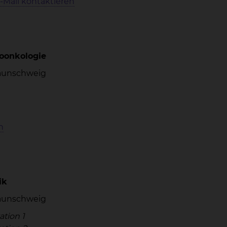
-Mail kontaktieren
ioonkologie
Braunschweig
n
ik
Braunschweig
ation 1