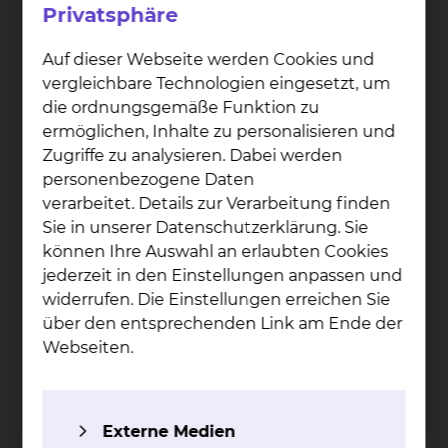
Privatsphäre
Auf dieser Webseite werden Cookies und
vergleichbare Technologien eingesetzt, um
die ordnungsgemäße Funktion zu
ermöglichen, Inhalte zu personalisieren und
Zugriffe zu analysieren. Dabei werden
personenbezogene Daten
verarbeitet. Details zur Verarbeitung finden
Sie in unserer Datenschutzerklärung. Sie
können Ihre Auswahl an erlaubten Cookies
jederzeit in den Einstellungen anpassen und
Prof. Dr. Tho­mas Gös­ling
widerrufen. Die Einstellungen erreichen Sie
Fichtengrund 1, 38126 Braunschweig
über den entsprechenden Link am Ende der
Webseiten.
Tel.:
+49 531 595 1257
Fax: +49 531 595 1462
Per E-Mail kontaktieren
Externe Medien