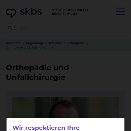
Patienten
Angehörige & Besucher
Orthopädie
Orthopädie und Unfallchirurgie
Orthopädie und
Unfallchirurgie
Wir respektieren Ihre