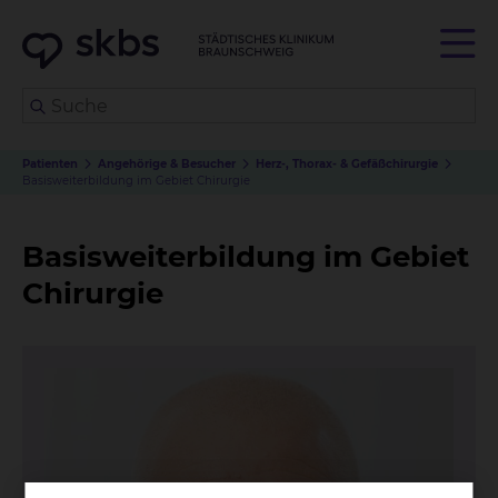
Patienten
Angehörige & Besucher
Herz-, Thorax- & Gefäßchirurgie
Basisweiterbildung im Gebiet Chirurgie
Basisweiterbildung im Gebiet
Chirurgie