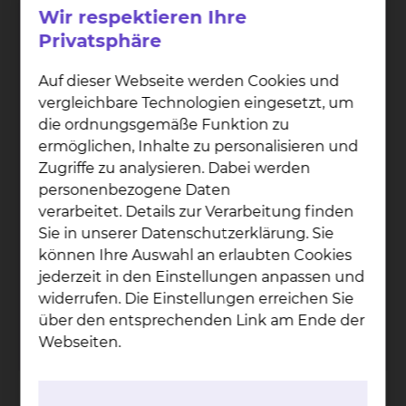
Wir respektieren Ihre
Privatsphäre
Auf dieser Webseite werden Cookies und
vergleichbare Technologien eingesetzt, um
die ordnungsgemäße Funktion zu
ermöglichen, Inhalte zu personalisieren und
Zugriffe zu analysieren. Dabei werden
personenbezogene Daten
verarbeitet. Details zur Verarbeitung finden
Sie in unserer Datenschutzerklärung. Sie
PD Dr. Wolf­gang Har­rin­ger
können Ihre Auswahl an erlaubten Cookies
jederzeit in den Einstellungen anpassen und
Fichtengrund 1, 38126 Braunschweig
widerrufen. Die Einstellungen erreichen Sie
Tel.:
+49 531 595 2213
über den entsprechenden Link am Ende der
Per E-Mail kontaktieren
Webseiten.