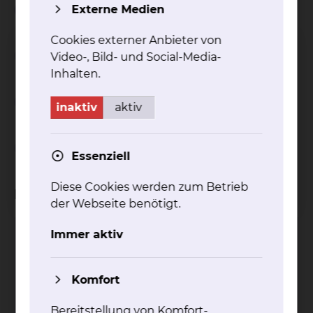
Weiterbildungsziel
Externe Medien
Cookies externer Anbieter von
Weiterbildungszeit
Video-, Bild- und Social-Media-
Inhalten.
Weiterbildungsinhalt
inaktiv
aktiv
Ablauf im Klinikum Braunschweig
Essenziell
Diese Cookies werden zum Betrieb
Kliniken
der Webseite benötigt.
Immer aktiv
Allgemein- & Viszeralchirurgie
Fichtengrund 1, 38126 Braunschweig
Komfort
Tel.:
+49 531 595 2280
Tel.:
+49 531 595 2260
Bereitstellung von Komfort-