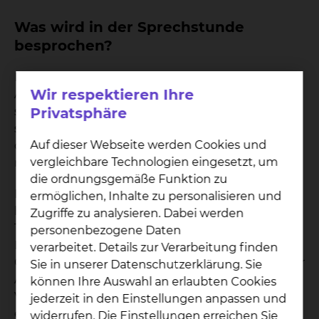
Was wird in der Sprechstunde
besprochen?
In der Sprechstunde werden Patienten mit allen
Wir respektieren Ihre
Arten von gut- und bösartigen Bluterkrankungen
sowie Tumorerkrankungen betreut. Dies umfasst
Privatsphäre
sowohl die Koordination und Durchführung von
Auf dieser Webseite werden Cookies und
diagnostischen Maßnahmen als auch die
vergleichbare Technologien eingesetzt, um
medikamentöse Therapie und die Nachsorge.
die ordnungsgemäße Funktion zu
Moderne Behandlungsmethoden machen es
ermöglichen, Inhalte zu personalisieren und
heutzutage möglich, viele hochwirksame
Zugriffe zu analysieren. Dabei werden
Therapien im ambulanten Bereich durchzuführen.
personenbezogene Daten
Für die Durchführung von ambulanten
verarbeitet. Details zur Verarbeitung finden
Chemotherapien oder Transfusionen stehen in der
Sie in unserer Datenschutzerklärung. Sie
Ambulanz insgesamt zehn Infusionsplätze zur
können Ihre Auswahl an erlaubten Cookies
Verfügung. Die Betreuung erfolgt durch ein
jederzeit in den Einstellungen anpassen und
eingespieltes Team aus Ärzten sowie speziell
widerrufen. Die Einstellungen erreichen Sie