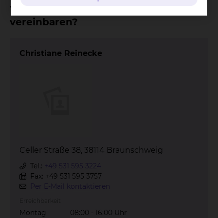
Wo kann ich einen Termin
vereinbaren?
Christiane Reinecke
Celler Straße 38, 38114 Braunschweig
Tel.:
+49 531 595 3224
Fax: +49 531 595 3757
Per E-Mail kontaktieren
Erreichbarkeit
Montag
08:00 - 16:00 Uhr