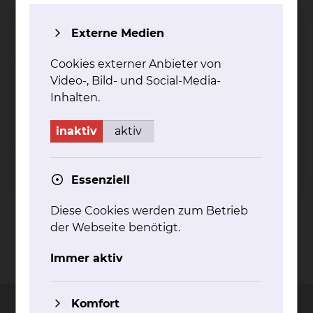
Wichtiger Hinweis
Externe Medien
Einschränkungen bei
Cookies externer Anbieter von
Inanspruchnahme von
Video-, Bild- und Social-Media-
Wahlleistungen
Inhalten.
inaktiv
aktiv
Abschlagszahlungen bei
Inanspruchnahme von
Wahlleistungen
Essenziell
Diese Cookies werden zum Betrieb
der Webseite benötigt.
Immer aktiv
Kontakt
Impressum
AVB
Datenschutz
Bildnachweise
Entgelttransparenz
Cookie Einstellungen
Komfort