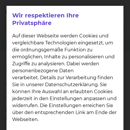
Wir respektieren Ihre
Privatsphäre
Auf dieser Webseite werden Cookies und
vergleichbare Technologien eingesetzt, um
Patienten
Angehörige & Besucher
Strahlentherapie & Radioonkologie
Familienzimmer
die ordnungsgemäße Funktion zu
ermöglichen, Inhalte zu personalisieren und
Zugriffe zu analysieren. Dabei werden
Familienzimmer
personenbezogene Daten
verarbeitet. Details zur Verarbeitung finden
Da wir überwiegend Zwei-Bett-Zimmer anbieten,
Sie in unserer Datenschutzerklärung. Sie
ist meist auch die Unterbringung des Vaters
können Ihre Auswahl an erlaubten Cookies
möglich (Bett: ca. 95,- €/Tag).
jederzeit in den Einstellungen anpassen und
widerrufen. Die Einstellungen erreichen Sie
Eine Reservierung des Familienzimmers ist vor
über den entsprechenden Link am Ende der
ab nicht möglich.
Webseiten.