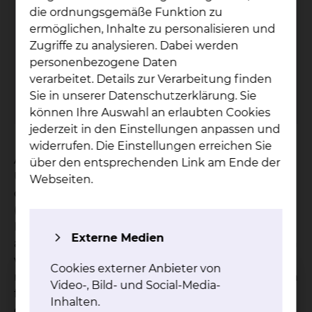
die ordnungsgemäße Funktion zu
Be­at­mungs­me­di­zin
ermöglichen, Inhalte zu personalisieren und
Fichtengrund 1, 38126 Braunschweig
Zugriffe zu analysieren. Dabei werden
personenbezogene Daten
Tel.:
+49 531 595 4530
verarbeitet. Details zur Verarbeitung finden
Fax: +49 531 595 4532
Sie in unserer Datenschutzerklärung. Sie
Per E-Mail kontaktieren
können Ihre Auswahl an erlaubten Cookies
jederzeit in den Einstellungen anpassen und
widerrufen. Die Einstellungen erreichen Sie
Asthma ist durch eine chronisch entzündliche
über den entsprechenden Link am Ende der
Überempfindlichkeit der Atemwege
Webseiten.
charakterisiert. Asthma führt zu einer reversiblen
(teilreversiblen) Obstruktion (Verengung) der
Bronchien. Sowohl das Ausmaß der Luftnot als
Externe Medien
auch die Häufigkeit des Auftretens kann erheblich
variieren. Es wird zwischen allergischem und
Cookies externer Anbieter von
nicht-allergischem Asthma unterschieden. Typisch
Video-, Bild- und Social-Media-
für Asthma ist, dass der Grad der Atemnot sowie
Inhalten.
die Häufigkeit des Auftretens der Atemnot stark