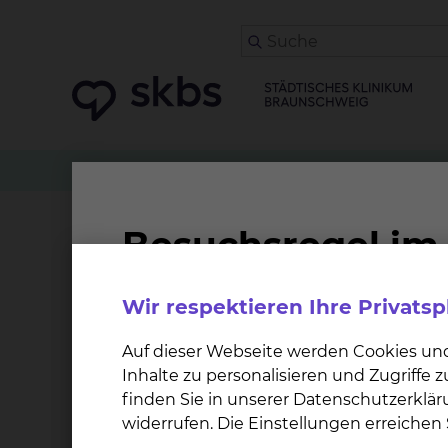
Patienten
Angehörige & Besucher
Orthopäd
Privatsprechstunde Kni
Wir respektieren Ihre Privats
Wann findet die Sprechstunde stat
Auf dieser Webseite werden Cookies un
Inhalte zu personalisieren und Zugriffe
Termine nur nach Vereinbarung.
finden Sie in unserer Datenschutzerklär
widerrufen. Die Einstellungen erreiche
Welche Unterlagen sind zur Sprec