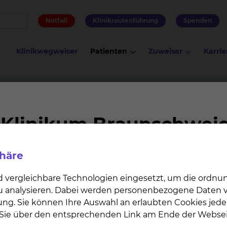
Notfall
Klinikroutenführung
Spenden
Klinikwegweiser
Patienten
Zuweiser
Karrie
ie
Privatsprechstunde Knieprothetik Dr. Udo Groenewold
eprothetik Dr. Udo Groenew
phäre
t?
d vergleichbare Technologien eingesetzt, um die ordn
 zu analysieren. Dabei werden personenbezogene Daten ve
ung. Sie können Ihre Auswahl an erlaubten Cookies jede
n Sie über den entsprechenden Link am Ende der Websei
hstunde mitzubringen?