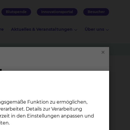
Blutspende
Innovationsportal
Besucher
re
Aktuelles & Veranstaltungen
Über uns
old
Dr. Udo Gro­ene­wold
ungsgemäße Funktion zu ermöglichen,
Fichtengrund 1, 38126
rarbeitet. Details zur Verarbeitung
Braunschweig
rzeit in den Einstellungen anpassen und
Tel.:
+49 531 595 1257
ten.
Per E-Mail kontaktieren