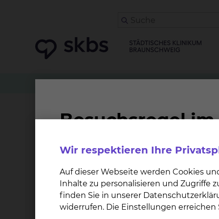
Patienten
Angehörige & Besucher
Prof. Dr.
NAPOLEON: Beobachtun
Wir respektieren Ihre Privats
Worum geht es bei der Studie?
Auf dieser Webseite werden Cookies un
Nationale Beobachtungsstudie zur akuten Pro
Inhalte zu personalisieren und Zugriffe
finden Sie in unserer Datenschutzerklär
Wie ist der Status der Studie?
widerrufen. Die Einstellungen erreiche