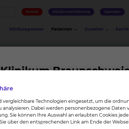
Notfall
Klinikroutenführung
Spenden
Klinikwegweiser
Patienten
Zuweiser
Karrie
 Jürgen Krauter
NAPOLEON: Beobachtungstudie zu APL
gstudie zu APL
phäre
d vergleichbare Technologien eingesetzt, um die ordn
myelozytenleukämie (APL).
 zu analysieren. Dabei werden personenbezogene Daten ve
ung. Sie können Ihre Auswahl an erlaubten Cookies jede
n Sie über den entsprechenden Link am Ende der Websei