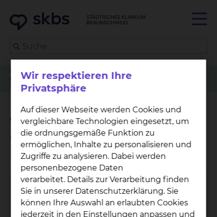
Patienten
Angehörige & Besucher
Wir respektieren Ihre
Plastische, Ästhetische & Handchirurgie
Privatsphäre
Operative Behandlung von akuten Verletzungen der Hand
Auf dieser Webseite werden Cookies und
Operative Behandlung von
vergleichbare Technologien eingesetzt, um
akuten Verletzungen der
die ordnungsgemäße Funktion zu
ermöglichen, Inhalte zu personalisieren und
Hand
Zugriffe zu analysieren. Dabei werden
personenbezogene Daten
verarbeitet. Details zur Verarbeitung finden
Sie in unserer Datenschutzerklärung. Sie
können Ihre Auswahl an erlaubten Cookies
jederzeit in den Einstellungen anpassen und