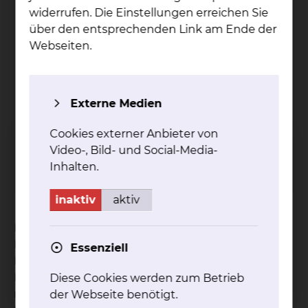
widerrufen. Die Einstellungen erreichen Sie
über den entsprechenden Link am Ende der
Webseiten.
Plas­ti­sche, Äs­the­ti­sche &
Hand­chir­ur­gie
Externe Medien
Fichtengrund 1, 38126 Braunschweig
Cookies externer Anbieter von
Tel.:
+49 531 595 1248
Video-, Bild- und Social-Media-
Fax: +49 531 595 1723
Inhalten.
Per E-Mail kontaktieren
inaktiv
aktiv
In der Handchirurgie werden sowohl
Notfallbehandlungen akuter Verletzungen der
Essenziell
Hand und des Unterarmes, als auch geplante
Eingriffe inklusive endoskopischer und
Diese Cookies werden zum Betrieb
mikrochirurgischer Eingriffe durchgeführt. Ein
der Webseite benötigt.